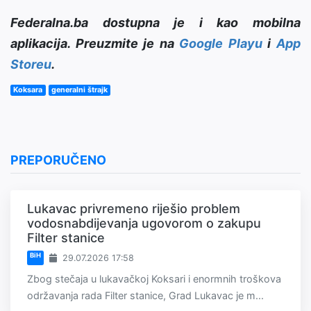
Federalna.ba dostupna je i kao mobilna
aplikacija. Preuzmite je na
Google Playu
i
App
Storeu
.
Koksara
generalni štrajk
PREPORUČENO
Lukavac privremeno riješio problem
vodosnabdijevanja ugovorom o zakupu
Filter stanice
BiH
29.07.2026 17:58
Zbog stečaja u lukavačkoj Koksari i enormnih troškova
održavanja rada Filter stanice, Grad Lukavac je m...