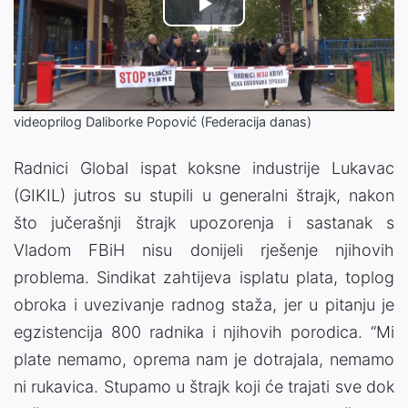
Play
Video
videoprilog Daliborke Popović (Federacija danas)
Radnici Global ispat koksne industrije Lukavac
(GIKIL) jutros su stupili u generalni štrajk, nakon
što jučerašnji štrajk upozorenja i sastanak s
Vladom FBiH nisu donijeli rješenje njihovih
problema. Sindikat zahtijeva isplatu plata, toplog
obroka i uvezivanje radnog staža, jer u pitanju je
egzistencija 800 radnika i njihovih porodica. “Mi
plate nemamo, oprema nam je dotrajala, nemamo
ni rukavica. Stupamo u štrajk koji će trajati sve dok