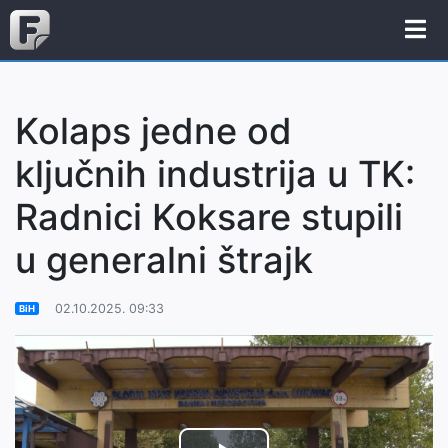
Kolaps jedne od
ključnih industrija u TK:
Radnici Koksare stupili
u generalni štrajk
02.10.2025. 09:33
BiH