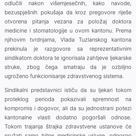
odlučili nakon višemjesečnih, kako navode,
bezuspješnih pokušaja da kroz pregovore riješe
otvorena pitanja vezana za položaj doktora
medicine i stomatologije u ovom kantonu. Prema
njihovim tvrdnjama, Vlada Tuzlanskog kantona
prekinula je razgovore sa reprezentativnim
sindikatom doktora te ignorisala zahtjeve ljekarske
struke, zbog čega smatraju da je ozbiljno
ugroženo funkcionisanje zdravstvenog sistema.
Sindikalni predstavnici ističu da su ljekari tokom
proteklog perioda pokazivali spremnost na
kompromis i dogovor, ali da su jednostrani potezi
kantonalne vlasti dodatno pogoršali odnose.
Tokom trajanja štrajka zdravstvene ustanove će
pružati samo hitne medicinske usluge, odnosno