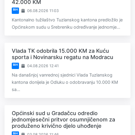
42.000 KM
BiH
06.08.2026 11:03
Kantonalno tužilaštvo Tuzlanskog kantona predložilo je
Općinskom sudu u Srebreniku određivanje jednomje...
Vlada TK odobrila 15.000 KM za Kuću
sporta i Novinarsku regatu na Modracu
BiH
04.08.2026 12:41
Na današnjoj vanrednoj sjednici Vlada Tuzlanskog
kantona donijela je Odluku o odobravanju 10.000 KM
sa...
Općinski sud u Gradačcu odredio
jednomjesečni pritvor osumnjičenom za
produženo krivično djelo uhođenje
BiH
03.08.2026 11:46