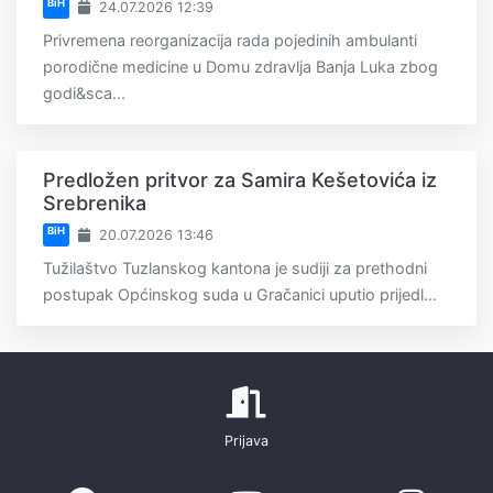
BiH
24.07.2026 12:39
Privremena reorganizacija rada pojedinih ambulanti
porodične medicine u Domu zdravlja Banja Luka zbog
godi&sca...
Predložen pritvor za Samira Kešetovića iz
Srebrenika
BiH
20.07.2026 13:46
Tužilaštvo Tuzlanskog kantona je sudiji za prethodni
postupak Općinskog suda u Gračanici uputio prijedl...
Prijava