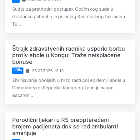
Sudija za prethodni postupak Općinskog suda u
Gradačcu prihvatio je prijedlog Kantonalnog tužilaštva
Tu...
Štrajk zdravstvenih radnika usporio borbu
protiv ebole u Kongu: Traže neisplaćene
bonuse
Afrika
25.07.2026 13:10
Zbrinjavanje oboljelih u brzo rastućoj epidemiji ebole u
Demokratskoj Republici Kongo otežano je nakon
&scaron...
Porodični ljekari u RS preopterećeni
brojem pacijenata dok se rad ambulanti
smanjuje