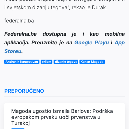
i svjetskom dizanju tegova", rekao je Durak.
federalna.ba
Federalna.ba dostupna je i kao mobilna
aplikacija. Preuzmite je na
Google Playu
i
App
Storeu
.
Andranik Karapetiyan
prijem
dizanje tegova
Kenan Magoda
PREPORUČENO
Magoda ugostio Ismaila Barlova: Podrška
evropskom prvaku uoči prvenstva u
Turskoj