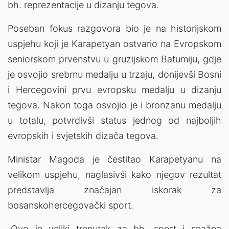
bh. reprezentacije u dizanju tegova.
Poseban fokus razgovora bio je na historijskom
uspjehu koji je Karapetyan ostvario na Evropskom
seniorskom prvenstvu u gruzijskom Batumiju, gdje
je osvojio srebrnu medalju u trzaju, donijevši Bosni
i Hercegovini prvu evropsku medalju u dizanju
tegova. Nakon toga osvojio je i bronzanu medalju
u totalu, potvrdivši status jednog od najboljih
evropskih i svjetskih dizača tegova.
Ministar Magoda je čestitao Karapetyanu na
velikom uspjehu, naglasivši kako njegov rezultat
predstavlja značajan iskorak za
bosanskohercegovački sport.
„Ovo je veliki trenutak za bh. sport i snažna