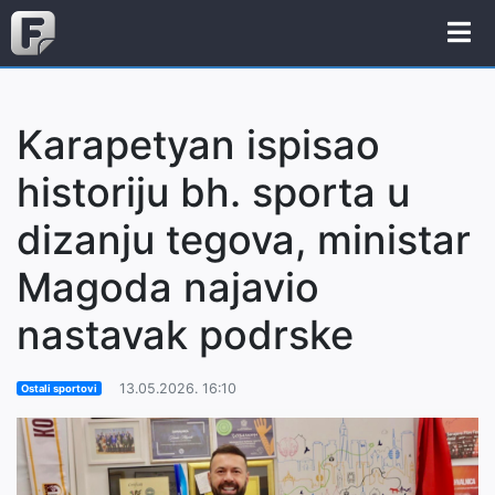
Karapetyan ispisao
historiju bh. sporta u
dizanju tegova, ministar
Magoda najavio
nastavak podrske
13.05.2026. 16:10
Ostali sportovi