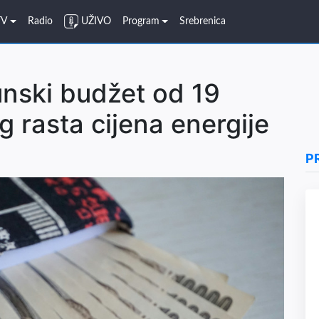
TV
Radio
UŽIVO
Program
Srebrenica
nski budžet od 19
g rasta cijena energije
P