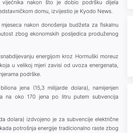
vijećnika nakon što je dobio podršku dijela
redstavničkom domu, izvijestio je Kyodo News.
 mjeseca nakon donošenja budžeta za fiskalnu
inutost zbog ekonomskih posljedica produženog
u snabdijevanju energijom kroz Hormuški moreuz
koja u velikoj mjeri zavisi od uvoza energenata,
mjerama podrške.
iliona jena (15,3 milijarde dolara), namijenjen
na na oko 170 jena po litru putem subvencija
arda dolara) izdvojeno je za subvencije električne
, kada potrošnja energije tradicionalno raste zbog