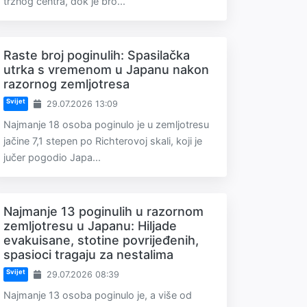
tržnog centra, dok je bro...
Raste broj poginulih: Spasilačka
utrka s vremenom u Japanu nakon
razornog zemljotresa
Svijet
29.07.2026 13:09
Najmanje 18 osoba poginulo je u zemljotresu
jačine 7,1 stepen po Richterovoj skali, koji je
jučer pogodio Japa...
Najmanje 13 poginulih u razornom
zemljotresu u Japanu: Hiljade
evakuisane, stotine povrijeđenih,
spasioci tragaju za nestalima
Svijet
29.07.2026 08:39
Najmanje 13 osoba poginulo je, a više od