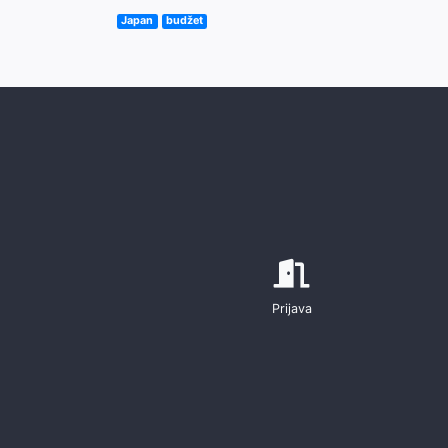
Japan
budžet
Prijava