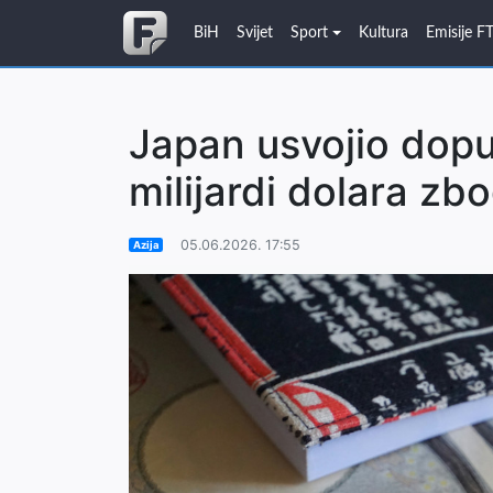
BiH
Svijet
Sport
Kultura
Emisije F
Japan usvojio dopu
milijardi dolara zbo
05.06.2026. 17:55
Azija