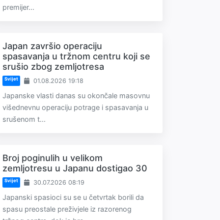
premijer...
Japan završio operaciju
spasavanja u tržnom centru koji se
srušio zbog zemljotresa
Svijet
01.08.2026 19:18
Japanske vlasti danas su okončale masovnu
višednevnu operaciju potrage i spasavanja u
srušenom t...
Broj poginulih u velikom
zemljotresu u Japanu dostigao 30
Svijet
30.07.2026 08:19
Japanski spasioci su se u četvrtak borili da
spasu preostale preživjele iz razorenog