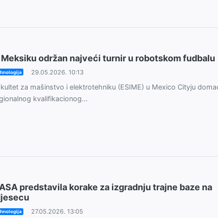
 Meksiku održan najveći turnir u robotskom fudbalu
29.05.2026. 10:13
hnologija
kultet za mašinstvo i elektrotehniku ​​(ESIME) u Mexico Cityju domać
gionalnog kvalifikacionog...
ASA predstavila korake za izgradnju trajne baze na
jesecu
27.05.2026. 13:05
hnologija