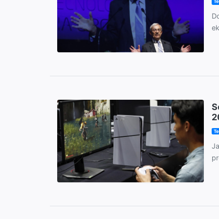
Te
Do
ek
S
2
Te
Ja
pr