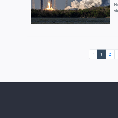
NA
sk
‹
1
2