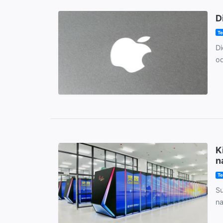
D
Te
Di
od
K
n
Te
Su
na