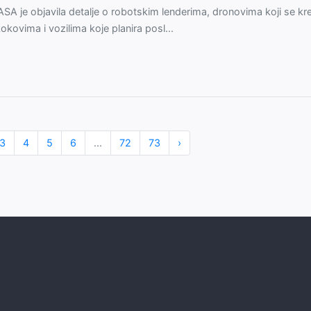
SA je objavila detalje o robotskim lenderima, dronovima koji se kr
okovima i vozilima koje planira posl...
3
4
5
6
...
72
73
›