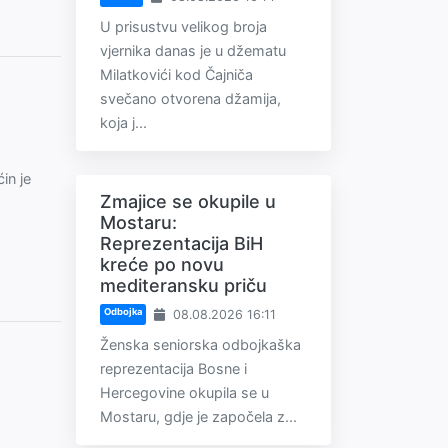
U prisustvu velikog broja
vjernika danas je u džematu
Milatkovići kod Čajniča
svečano otvorena džamija,
koja j...
in je
Zmajice se okupile u
Mostaru:
Reprezentacija BiH
kreće po novu
mediteransku priču
Odbojka
08.08.2026 16:11
Ženska seniorska odbojkaška
reprezentacija Bosne i
Hercegovine okupila se u
Mostaru, gdje je započela z...