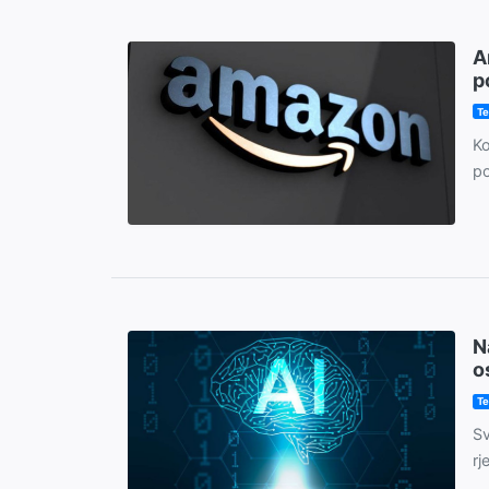
A
p
Te
Ko
po
N
o
Te
Sv
rj