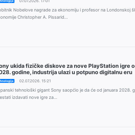
07.07.2026. 17:01
hnologija
bitnik Nobelove nagrade za ekonomiju i profesor na Londonskoj šk
onomije Christopher A. Pissarid...
ony ukida fizičke diskove za nove PlayStation igre 
028. godine, industrija ulazi u potpuno digitalnu eru
02.07.2026. 15:21
hnologija
panski tehnološki gigant Sony saopćio je da će od januara 2028. 
estati izdavati nove igre za...