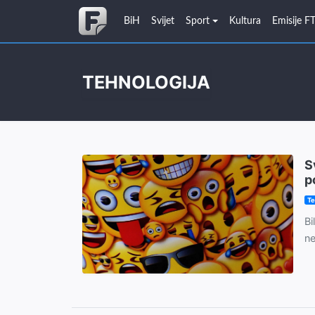
BiH
Svijet
Sport
Kultura
Emisije F
TEHNOLOGIJA
S
p
Te
Bi
ne