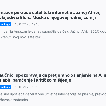
mazon pokreće satelitski internet u Južnoj Africi,
obijedivši Elona Muska u njegovoj rodnoj zemlji
15.07.2026. 19:15
hnologija
mpanija Amazon je danas saopštila da će u Južnoj Africi 2027. go
krenuti svoj novi satelitski i...
aučnici upozoravaju da pretjerano oslanjanje na AI
slabiti pamćenje i kritičko mišljenje
15.07.2026. 16:16
hnologija
e šira upotreba generativne umjetne inteligencije za pisanje, prevođ
ešavanje zadataka...