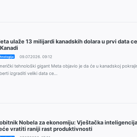
eta ulaže 13 milijardi kanadskih dolara u prvi data c
 Kanadi
09.07.2026. 09:12
hnologija
erički tehnološki gigant Meta objavio je da će u kanadskoj pokraji
berti izgraditi veliki data ce...
obitnik Nobela za ekonomiju: Vještačka inteligencij
eće vratiti raniji rast produktivnosti