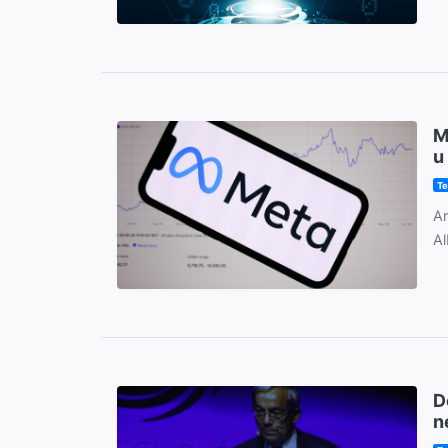
M
u
Te
Am
Al
D
n