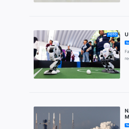
U
FOTO
Te
Fa
re
N
M
Te