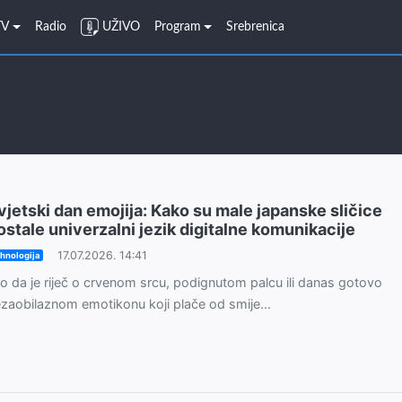
TV
Radio
UŽIVO
Program
Srebrenica
vjetski dan emojija: Kako su male japanske sličice
ostale univerzalni jezik digitalne komunikacije
17.07.2026. 14:41
hnologija
lo da je riječ o crvenom srcu, podignutom palcu ili danas gotovo
zaobilaznom emotikonu koji plače od smije...