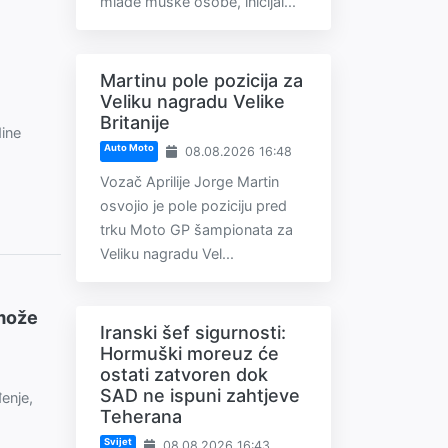
mlađe muške osobe, inicijal...
Martinu pole pozicija za
Veliku nagradu Velike
Britanije
dine
Auto Moto
08.08.2026 16:48
Vozač Aprilije Jorge Martin
osvojio je pole poziciju pred
trku Moto GP šampionata za
Veliku nagradu Vel...
 može
Iranski šef sigurnosti:
Hormuški moreuz će
ostati zatvoren dok
SAD ne ispuni zahtjeve
enje,
Teherana
Svijet
08.08.2026 16:43