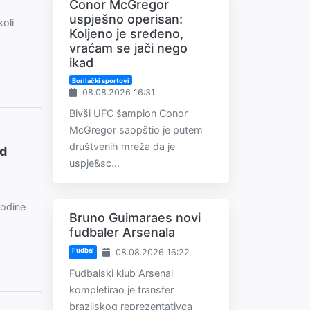
Conor McGregor
uspješno operisan:
oli
Koljeno je sređeno,
vraćam se jači nego
ikad
Borilački sportovi
08.08.2026 16:31
Bivši UFC šampion Conor
McGregor saopštio je putem
društvenih mreža da je
od
uspje&sc...
godine
Bruno Guimaraes novi
fudbaler Arsenala
Fudbal
08.08.2026 16:22
Fudbalski klub Arsenal
kompletirao je transfer
brazilskog reprezentativca