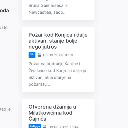
Bruna Guimaraesa iz
voda
Newcastlea, saop...
osto
Požar kod Konjica i dalje
aktivan, stanje bolje
nego jutros
BiH
08.08.2026 16:18
Požar na području Kanjine i
Živašnice kod Konjica i dalje je
aktivan, ali je stanje na
požarištu...
Otvorena džamija u
tao je
Milatkovićima kod
Čajniča
Religija
08.08.2026 16:14