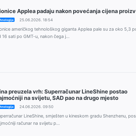
ionice Applea padaju nakon povećanja cijena proiz
25.06.2026. 18:54
hnologija
onice američkog tehnološkog giganta Applea pale su za oko 5,3 p
 16 sati po GMT-u, nakon čega j...
ina preuzela vrh: Superračunar LineShine postao
ajmoćniji na svijetu, SAD pao na drugo mjesto
24.06.2026. 09:50
hnologija
perračunar LineShine, smješten u kineskom gradu Shenzhenu, pos
jmoćniji računar na svijetu p...