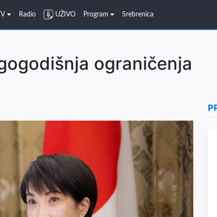
TV
Radio
UŽIVO
Program
Srebrenica
gogodišnja ograničenja
P