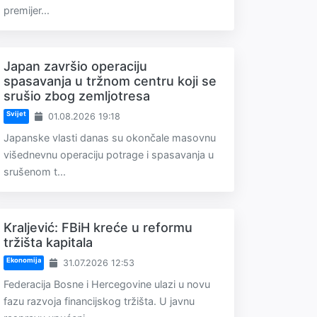
premijer...
Japan završio operaciju
spasavanja u tržnom centru koji se
srušio zbog zemljotresa
Svijet
01.08.2026 19:18
Japanske vlasti danas su okončale masovnu
višednevnu operaciju potrage i spasavanja u
srušenom t...
Kraljević: FBiH kreće u reformu
tržišta kapitala
Ekonomija
31.07.2026 12:53
Federacija Bosne i Hercegovine ulazi u novu
fazu razvoja financijskog tržišta. U javnu