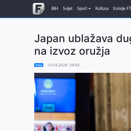
BiH
Svijet
Sport
Kultura
Emisije F
Japan ublažava du
na izvoz oružja
21.04.2026. 09:55
Azija