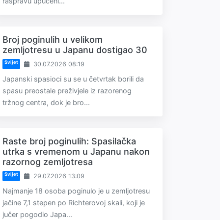
raspravu upućeni...
Broj poginulih u velikom
zemljotresu u Japanu dostigao 30
Svijet
30.07.2026 08:19
Japanski spasioci su se u četvrtak borili da
spasu preostale preživjele iz razorenog
tržnog centra, dok je bro...
Raste broj poginulih: Spasilačka
utrka s vremenom u Japanu nakon
razornog zemljotresa
Svijet
29.07.2026 13:09
Najmanje 18 osoba poginulo je u zemljotresu
jačine 7,1 stepen po Richterovoj skali, koji je
jučer pogodio Japa...