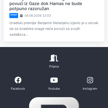
povući iz Gaze dok Hamas ne bude
potpuno razoružan
Svijet
04.08.2026 22:03
Izraelski premijer Benjamin Netanjahu izjavio je u utorak
da se izraelske snage neće povući sa svojih
sada&sca...
Prijava
Facebook
Youtube
Instagram