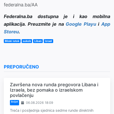
federalna.ba/AA
Federalna.ba dostupna je i kao mobilna
aplikacija. Preuzmite je na
Google Playu
i
App
Storeu
.
Bliski istok
sukob
Liban
Izrael
PREPORUČENO
Završena nova runda pregovora Libana i
Izraela, bez pomaka o izraelskom
povlačenju
Svijet
06.08.2026 18:09
Treća i posljednja sjednica sedme runde direktnih