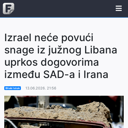
Izrael neće povući
snage iz južnog Libana
uprkos dogovorima
između SAD-a i Irana
13.06.2026. 21:56
Bliski Istok