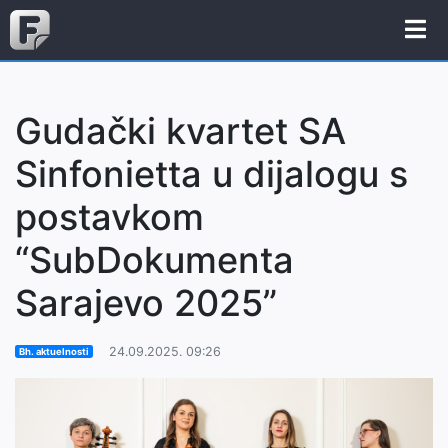
Gudački kvartet SA
Sinfonietta u dijalogu s
postavkom
“SubDokumenta
Sarajevo 2025”
24.09.2025. 09:26
Bh. aktuelnosti