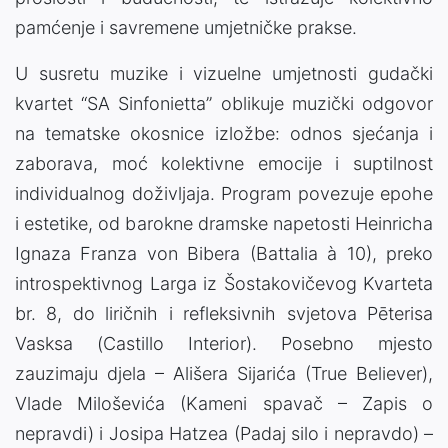
pamćenje i savremene umjetničke prakse.
U susretu muzike i vizuelne umjetnosti gudački
kvartet “SA Sinfonietta” oblikuje muzički odgovor
na tematske okosnice izložbe: odnos sjećanja i
zaborava, moć kolektivne emocije i suptilnost
individualnog doživljaja. Program povezuje epohe
i estetike, od barokne dramske napetosti Heinricha
Ignaza Franza von Bibera (Battalia à 10), preko
introspektivnog Larga iz Šostakovičevog Kvarteta
br. 8, do liričnih i refleksivnih svjetova Pēterisa
Vasksа (Castillo Interior). Posebno mjesto
zauzimaju djela – Ališera Sijarića (True Believer),
Vlade Miloševića (Kameni spavač – Zapis o
nepravdi) i Josipa Hatzea (Padaj silo i nepravdo) –