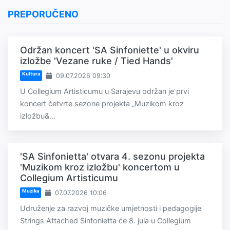
PREPORUČENO
Održan koncert 'SA Sinfoniette' u okviru
izložbe 'Vezane ruke / Tied Hands'
Kultura
09.07.2026 09:30
U Collegium Artisticumu u Sarajevu održan je prvi
koncert četvrte sezone projekta „Muzikom kroz
izložbu&...
'SA Sinfonietta' otvara 4. sezonu projekta
'Muzikom kroz izložbu' koncertom u
Collegium Artisticumu
Muzika
07.07.2026 10:06
Udruženje za razvoj muzičke umjetnosti i pedagogije
Strings Attached Sinfonietta će 8. jula u Collegium