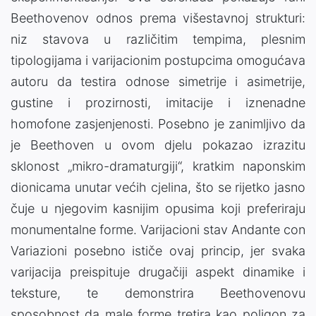
Beethovenov odnos prema višestavnoj strukturi:
niz stavova u različitim tempima, plesnim
tipologijama i varijacionim postupcima omogućava
autoru da testira odnose simetrije i asimetrije,
gustine i prozirnosti, imitacije i iznenadne
homofone zasjenjenosti. Posebno je zanimljivo da
je Beethoven u ovom djelu pokazao izrazitu
sklonost „mikro-dramaturgiji“, kratkim naponskim
dionicama unutar većih cjelina, što se rijetko jasno
čuje u njegovim kasnijim opusima koji preferiraju
monumentalne forme. Varijacioni stav Andante con
Variazioni posebno ističe ovaj princip, jer svaka
varijacija preispituje drugačiji aspekt dinamike i
teksture, te demonstrira Beethovenovu
sposobnost da male forme tretira kao poligon za