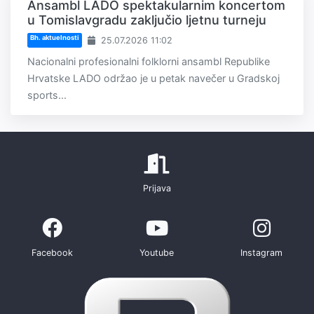
Ansambl LADO spektakularnim koncertom
u Tomislavgradu zaključio ljetnu turneju
Bh. aktuelnosti
25.07.2026 11:02
Nacionalni profesionalni folklorni ansambl Republike
Hrvatske LADO održao je u petak navečer u Gradskoj
sports...
Prijava
Facebook
Youtube
Instagram