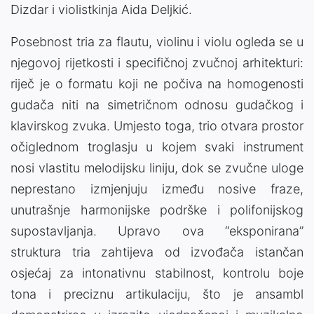
Dizdar i violistkinja Aida Deljkić.
Posebnost tria za flautu, violinu i violu ogleda se u
njegovoj rijetkosti i specifičnoj zvučnoj arhitekturi:
riječ je o formatu koji ne počiva na homogenosti
gudača niti na simetričnom odnosu gudačkog i
klavirskog zvuka. Umjesto toga, trio otvara prostor
očiglednom troglasju u kojem svaki instrument
nosi vlastitu melodijsku liniju, dok se zvučne uloge
neprestano izmjenjuju između nosive fraze,
unutrašnje harmonijske podrške i polifonijskog
supostavljanja. Upravo ova “eksponirana”
struktura tria zahtijeva od izvođača istančan
osjećaj za intonativnu stabilnost, kontrolu boje
tona i preciznu artikulaciju, što je ansambl