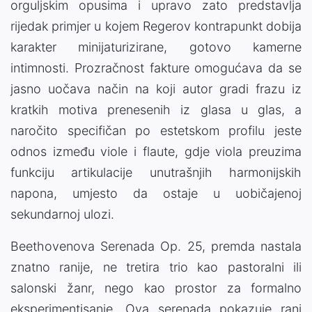
orguljskim opusima i upravo zato predstavlja
rijedak primjer u kojem Regerov kontrapunkt dobija
karakter minijaturizirane, gotovo kamerne
intimnosti. Prozračnost fakture omogućava da se
jasno uočava način na koji autor gradi frazu iz
kratkih motiva prenesenih iz glasa u glas, a
naročito specifičan po estetskom profilu jeste
odnos između viole i flaute, gdje viola preuzima
funkciju artikulacije unutrašnjih harmonijskih
napona, umjesto da ostaje u uobičajenoj
sekundarnoj ulozi.
Beethovenova Serenada Op. 25, premda nastala
znatno ranije, ne tretira trio kao pastoralni ili
salonski žanr, nego kao prostor za formalno
eksperimentisanje. Ova serenada pokazuje rani