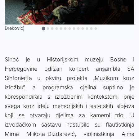
(Izvor: Udruženje "Strings Attached Sinfonietta"/Dženat
Dreković)
Sinoć je u Historijskom muzeju Bosne i
Hercegovine održan koncert ansambla SA
Sinfonietta u okviru projekta „Muzikom kroz
izložbu“, a programska cjelina suptilno je
korespondirala s izložbenim kontekstom, prije
svega kroz ideju memorijskih i estetskih slojeva
koji se otvaraju djelima za kamerni trio. U
izvođačkom sastavu nastupile su flautistkinja
Mirna Mlikota-Dizdarević, violinistkinja Alma