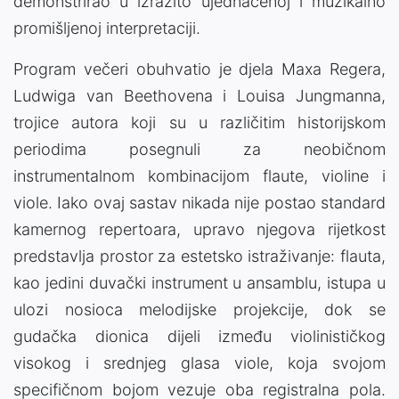
demonstrirao u izrazito ujednačenoj i muzikalno
promišljenoj interpretaciji.
Program večeri obuhvatio je djela Maxa Regera,
Ludwiga van Beethovena i Louisa Jungmanna,
trojice autora koji su u različitim historijskom
periodima posegnuli za neobičnom
instrumentalnom kombinacijom flaute, violine i
viole. Iako ovaj sastav nikada nije postao standard
kamernog repertoara, upravo njegova rijetkost
predstavlja prostor za estetsko istraživanje: flauta,
kao jedini duvački instrument u ansamblu, istupa u
ulozi nosioca melodijske projekcije, dok se
gudačka dionica dijeli između violinističkog
visokog i srednjeg glasa viole, koja svojom
specifičnom bojom vezuje oba registralna pola.