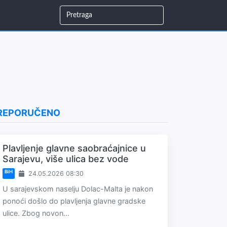
REPORUČENO
Plavljenje glavne saobraćajnice u
Sarajevu, više ulica bez vode
BiH
24.05.2026 08:30
U sarajevskom naselju Dolac-Malta je nakon
ponoći došlo do plavljenja glavne gradske
ulice. Zbog novon...