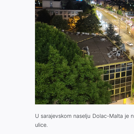
U sarajevskom naselju Dolac-Malta je n
ulice.