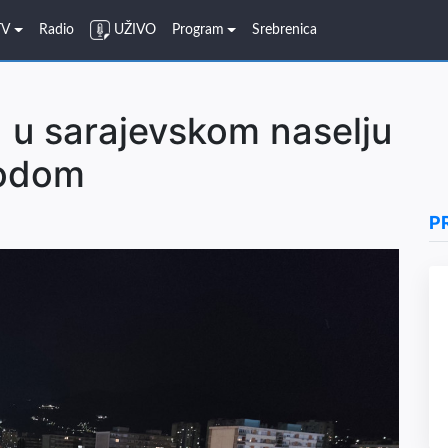
TV
Radio
UŽIVO
Program
Srebrenica
a u sarajevskom naselju
vodom
P