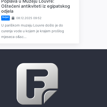
Poplava u Muzeju Louvre:
Oštećeni antikviteti iz egipatskog
odjela
Svijet
08.12.2025 09:52
U pariškom muzeju Louvre došlo je do
curenja vode u kojem je krajem prošlog
mjeseca o&sc...