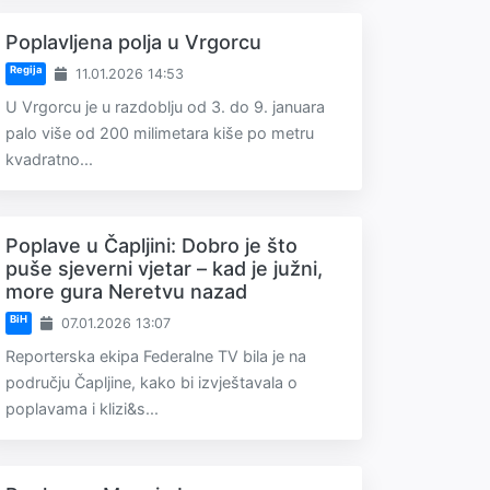
Poplavljena polja u Vrgorcu
Regija
11.01.2026 14:53
U Vrgorcu je u razdoblju od 3. do 9. januara
palo više od 200 milimetara kiše po metru
kvadratno...
Poplave u Čapljini: Dobro je što
puše sjeverni vjetar – kad je južni,
more gura Neretvu nazad
BiH
07.01.2026 13:07
Reporterska ekipa Federalne TV bila je na
području Čapljine, kako bi izvještavala o
poplavama i klizi&s...