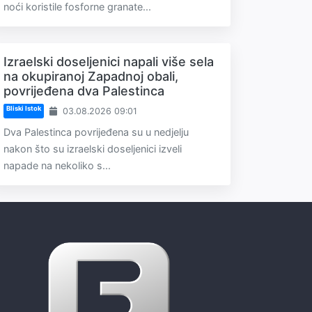
noći koristile fosforne granate...
Izraelski doseljenici napali više sela
na okupiranoj Zapadnoj obali,
povrijeđena dva Palestinca
Bliski Istok
03.08.2026 09:01
Dva Palestinca povrijeđena su u nedjelju
nakon što su izraelski doseljenici izveli
napade na nekoliko s...