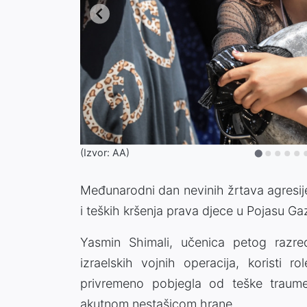
(Izvor: AA)
Međunarodni dan nevinih žrtava agresije,
i teških kršenja prava djece u Pojasu Ga
Yasmin Shimali, učenica petog razred
izraelskih vojnih operacija, koristi 
privremeno pobjegla od teške traume
akutnom nestašicom hrane.