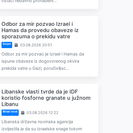
ostaci nedavno pronađeni...
Odbor za mir pozvao Izrael i
Hamas da provedu obaveze iz
sporazuma o prekidu vatre
Svijet
03.08.2026 20:51
Odbor za mir pozvao je Izrael i Hamas da
ispune obaveze iz dogovorenog okvira
prekida vatre u Gazi, poručiv&sc...
Libanske vlasti tvrde da je IDF
koristio fosforne granate u južnom
Libanu
Bliski Istok
03.08.2026 12:22
Libanska državna novinska agencija
izvijestila je da su izraelske snage tokom