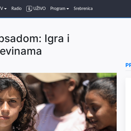
TV
Radio
UŽIVO
Program
Srebrenica
psadom: Igra i
uševinama
P