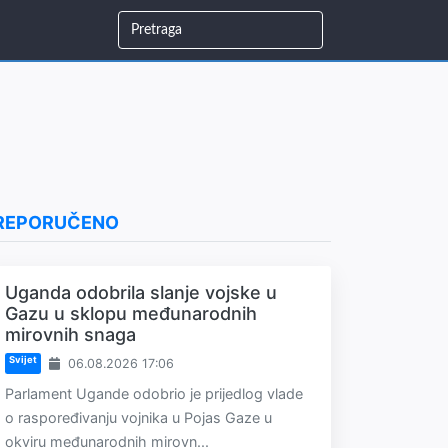
REPORUČENO
Uganda odobrila slanje vojske u
Gazu u sklopu međunarodnih
mirovnih snaga
Svijet
06.08.2026 17:06
Parlament Ugande odobrio je prijedlog vlade
o raspoređivanju vojnika u Pojas Gaze u
okviru međunarodnih mirovn...