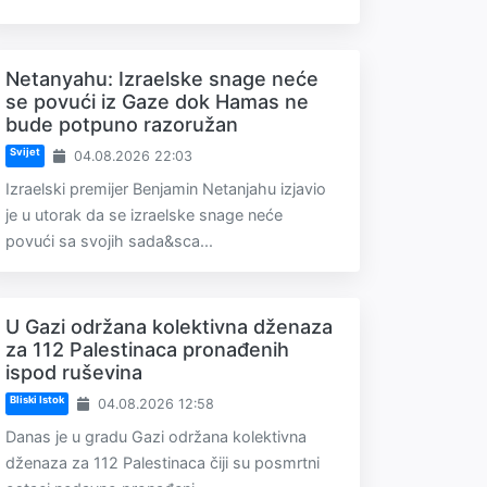
Netanyahu: Izraelske snage neće
se povući iz Gaze dok Hamas ne
bude potpuno razoružan
Svijet
04.08.2026 22:03
Izraelski premijer Benjamin Netanjahu izjavio
je u utorak da se izraelske snage neće
povući sa svojih sada&sca...
U Gazi održana kolektivna dženaza
za 112 Palestinaca pronađenih
ispod ruševina
Bliski Istok
04.08.2026 12:58
Danas je u gradu Gazi održana kolektivna
dženaza za 112 Palestinaca čiji su posmrtni