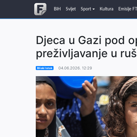
BiH
Svijet
Sport
Kultura
Emisije F
Djeca u Gazi pod o
preživljavanje u r
04.06.2026. 12:29
Bliski Istok