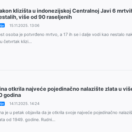
akon klizišta u indonezijskoj Centralnoj Javi 6 mrtvih
estalih, više od 90 raseljenih
15.11.2025. 13:06
ija
st osoba je potvrđeno mrtvo, a 17 ih se i dalje vodi kao nestalo na
 u četvrtak klizi...
ina otkrila najveće pojedinačno nalazište zlata u viš
0 godina
14.11.2025. 14:24
ija
na je u petak objavila da je otkrila svoje najveće pojedinačno nalazi
ata od 1949. godine. Rudni...