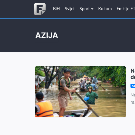
BiH
Svijet
Sport
Kultura
Emisije F
AZIJA
N
d
Az
Na
ra