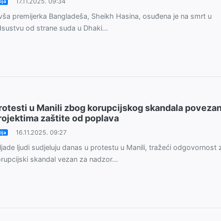
17.11.2025. 09:34
ija
vša premijerka Bangladeša, Sheikh Hasina, osuđena je na smrt u
sustvu od strane suda u Dhaki...
rotesti u Manili zbog korupcijskog skandala poveza
rojektima zaštite od poplava
16.11.2025. 09:27
ija
ljade ljudi sudjeluju danas u protestu u Manili, tražeći odgovornost 
rupcijski skandal vezan za nadzor...