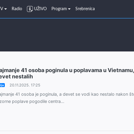
TV
Radio
UŽIVO
Program
Srebrenica
ajmanje 41 osoba poginula u poplavama u Vietnamu,
evet nestalih
20.11.2025. 17:25
ija
jmanje 41 osoba je poginula, a devet se vodi kao nestalo nakon št
zorne poplave pogodile centra...