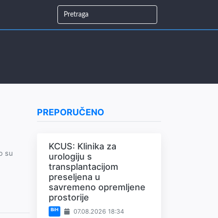
PREPORUČENO
KCUS: Klinika za
o su
urologiju s
transplantacijom
preseljena u
savremeno opremljene
prostorije
BiH
07.08.2026 18:34