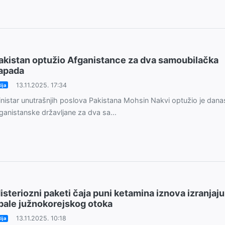
akistan optužio Afganistance za dva samoubilačka
apada
13.11.2025. 17:34
ija
nistar unutrašnjih poslova Pakistana Mohsin Nakvi optužio je dana
ganistanske državljane za dva sa...
isteriozni paketi čaja puni ketamina iznova izranjaju
bale južnokorejskog otoka
13.11.2025. 10:18
ija