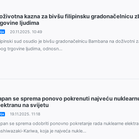
oživotna kazna za bivšu filipinsku gradonačelnicu 
rgovine ljudima
20.11.2025. 10:49
ija
lipinski sud osudio je bivšu gradonačelnicu Bambana na doživotni z
og trgovine ljudima, odnosn...
apan se sprema ponovo pokrenuti najveću nuklearn
lektranu na svijetu
19.11.2025. 11:18
ija
pan se sprema odobriti ponovno pokretanje rada nuklearne elektr
shiwazaki-Kariwa, koja je najveća nukle...