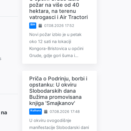
požar na više od 40
hektara, na terenu
vatrogasci i Air Tractori
BiH
07.08.2026 17:52
Novi požar izbio je u petak
oko 12 sati na lokaciji
Kongora-Bristovica u općini
Grude, gdje gori šuma i...
s
Priča o Podrinju, borbi i
opstanku: U okviru
Slobodarskih dana
Bužima promovisana
knjiga 'Smajkanov'
Kultura
07.08.2026 17:48
 na
U okviru ovogodišnje
manifestacije Slobodarski dani