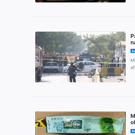
P
n
Az
Mi
af
M
o
Az