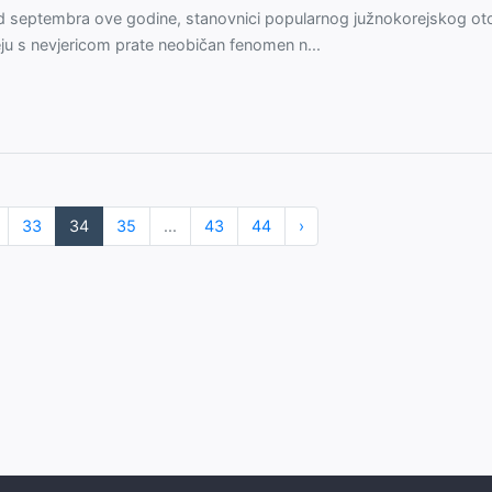
 septembra ove godine, stanovnici popularnog južnokorejskog ot
ju s nevjericom prate neobičan fenomen n...
33
34
35
...
43
44
›