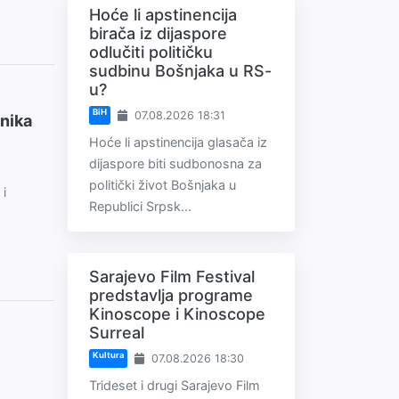
Hoće li apstinencija
birača iz dijaspore
odlučiti političku
sudbinu Bošnjaka u RS-
u?
BiH
07.08.2026 18:31
tnika
Hoće li apstinencija glasača iz
dijaspore biti sudbonosna za
politički život Bošnjaka u
 i
Republici Srpsk...
Sarajevo Film Festival
predstavlja programe
Kinoscope i Kinoscope
Surreal
Kultura
07.08.2026 18:30
Trideset i drugi Sarajevo Film