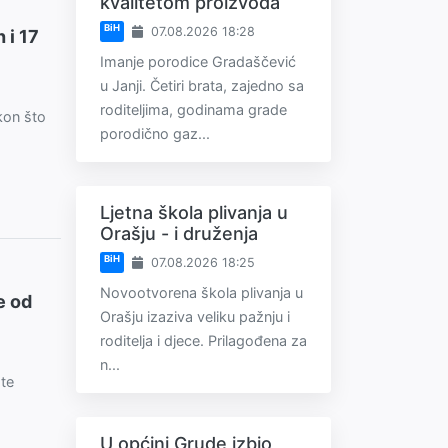
kvalitetom proizvoda
BiH
07.08.2026 18:28
 i 17
Imanje porodice Gradaščević
u Janji. Četiri brata, zajedno sa
roditeljima, godinama grade
kon što
porodično gaz...
Ljetna škola plivanja u
Orašju - i druženja
BiH
07.08.2026 18:25
Novootvorena škola plivanja u
e od
Orašju izaziva veliku pažnju i
roditelja i djece. Prilagođena za
n...
šte
U općini Grude izbio