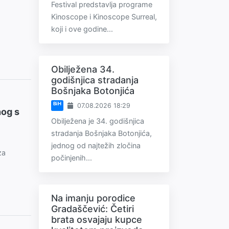
Festival predstavlja programe
Kinoscope i Kinoscope Surreal,
koji i ove godine...
Obilježena 34.
godišnjica stradanja
Bošnjaka Botonjića
BiH
07.08.2026 18:29
nog s
Obilježena je 34. godišnjica
stradanja Bošnjaka Botonjića,
jednog od najtežih zločina
za
počinjenih...
Na imanju porodice
Gradaščević: Četiri
brata osvajaju kupce