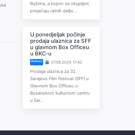
Bužima, a kojom se okupljeni
oka
prisjećaju ratnih de&s...
U ponedjeljak počinje
prodaja ulaznica za SFF
u glavnom Box Officeu
u BKC-u
Kultura
07.08.2026 17:42
Prodaja ulaznica za 32.
Sarajevo Film Festival (SFF) u
Glavnom Box Officeu, u
Bosanskom kulturnom centru
u Sar...