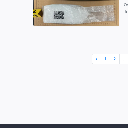
Od
Je
‹
1
2
...