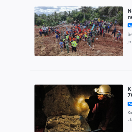
N
n
Az
Še
je
K
7
Az
Ki
zl