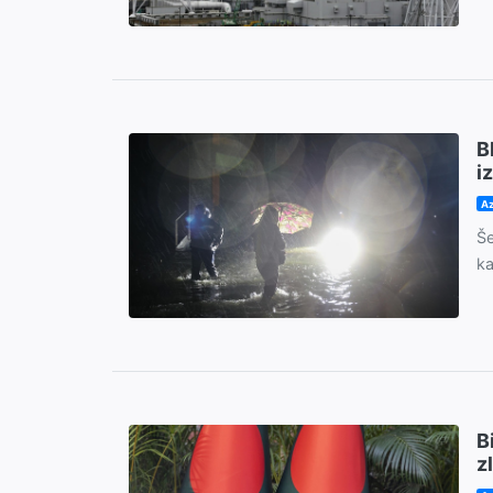
B
i
Az
Še
ka
B
z