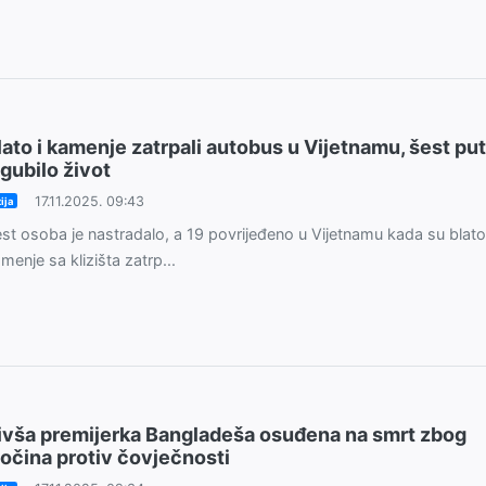
lato i kamenje zatrpali autobus u Vijetnamu, šest pu
zgubilo život
17.11.2025. 09:43
ija
st osoba je nastradalo, a 19 povrijeđeno u Vijetnamu kada su blato
menje sa klizišta zatrp...
ivša premijerka Bangladeša osuđena na smrt zbog
ločina protiv čovječnosti