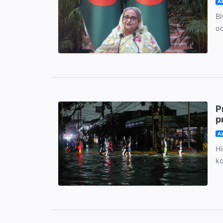
Az
Bi
od
P
p
Az
Hi
ko