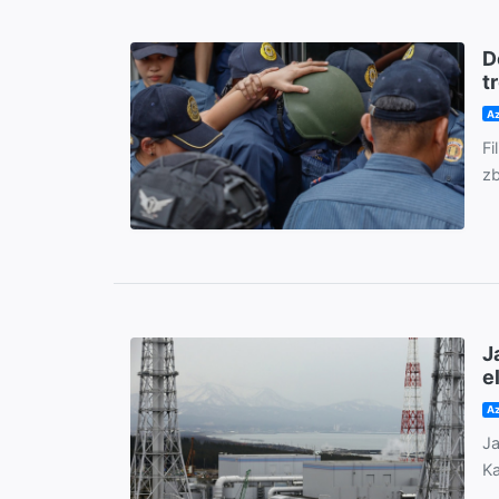
D
t
Az
Fi
zb
J
e
Az
Ja
Ka