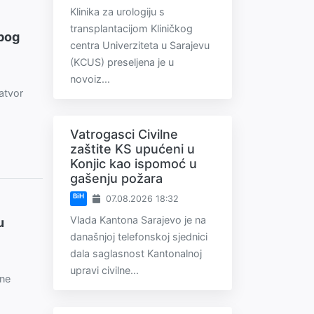
Klinika za urologiju s
transplantacijom Kliničkog
zbog
centra Univerziteta u Sarajevu
(KCUS) preseljena je u
novoiz...
atvor
Vatrogasci Civilne
zaštite KS upućeni u
Konjic kao ispomoć u
gašenju požara
BiH
07.08.2026 18:32
Vlada Kantona Sarajevo je na
u
današnjoj telefonskoj sjednici
dala saglasnost Kantonalnoj
upravi civilne...
ane