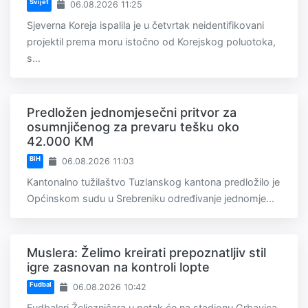
Svijet
06.08.2026 11:25
Sjeverna Koreja ispalila je u četvrtak neidentifikovani
projektil prema moru istočno od Korejskog poluotoka,
s...
Predložen jednomjesečni pritvor za
osumnjičenog za prevaru tešku oko
42.000 KM
BiH
06.08.2026 11:03
Kantonalno tužilaštvo Tuzlanskog kantona predložilo je
Općinskom sudu u Srebreniku određivanje jednomje...
Muslera: Želimo kreirati prepoznatljiv stil
igre zasnovan na kontroli lopte
Fudbal
06.08.2026 10:42
Fudbaleri Željezničara u petak će na stadionu Grbavica