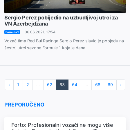
Sergio Perez pobijedio na uzbudljivoj utrci za
VN Azerbejdžana
06.06.2021. 17:54
Formula 1
Vozač tima Red Bul Racinga Sergio Perez slavio je pobjedu na
šestoj utrci sezone Formule 1 koja je dana...
‹
1
2
...
62
63
64
...
68
69
›
PREPORUČENO
Forto: Profesionalni vozači ne mogu više