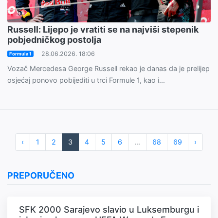
Russell: Lijepo je vratiti se na najviši stepenik
pobjedničkog postolja
28.06.2026. 18:06
Formula 1
Vozač Mercedesa George Russell rekao je danas da je prelijep
osjećaj ponovo pobijediti u trci Formule 1, kao i...
‹
1
2
3
4
5
6
...
68
69
›
PREPORUČENO
SFK 2000 Sarajevo slavio u Luksemburgu i