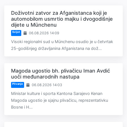
Doživotni zatvor za Afganistanca koji je
automobilom usmrtio majku i dvogodišnje
dijete u Münchenu
Svijet
06.08.2026 14:09
Visoki regionalni sud u Münchenu osudio je u četvrtak
25-godišnjeg državljanina Afganistana na dož...
Magoda ugostio bh. plivačicu Iman Avdić
uoči međunarodnih nastupa
Plivanje
06.08.2026 14:03
Ministar kulture i sporta Kantona Sarajevo Kenan
Magoda ugostio je sjajnu plivačicu, reprezentativku
Bosne i H...