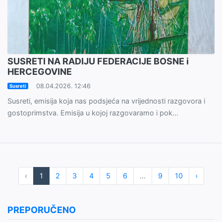
SUSRETI NA RADIJU FEDERACIJE BOSNE i
HERCEGOVINE
08.04.2026. 12:46
Susreti
Susreti, emisija koja nas podsjeća na vrijednosti razgovora i
gostoprimstva. Emisija u kojoj razgovaramo i pok...
‹
1
2
3
4
5
6
...
9
10
›
PREPORUČENO