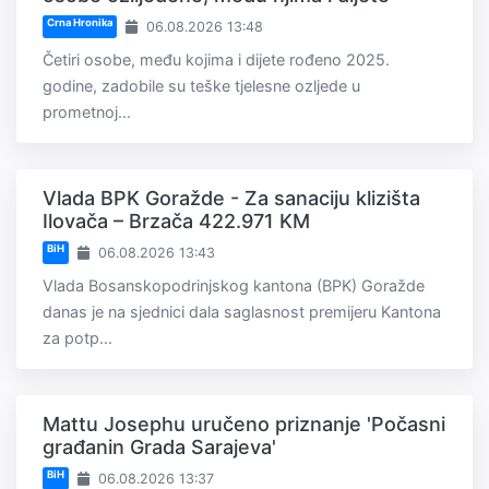
Crna Hronika
06.08.2026 13:48
Četiri osobe, među kojima i dijete rođeno 2025.
godine, zadobile su teške tjelesne ozljede u
prometnoj...
Vlada BPK Goražde - Za sanaciju klizišta
Ilovača – Brzača 422.971 KM
BiH
06.08.2026 13:43
Vlada Bosanskopodrinjskog kantona (BPK) Goražde
danas je na sjednici dala saglasnost premijeru Kantona
za potp...
Mattu Josephu uručeno priznanje 'Počasni
građanin Grada Sarajeva'
BiH
06.08.2026 13:37