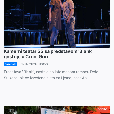
Kamerni teatar 55 sa predstavom 'Blank'
gostuje u Crnoj Gori
17.07.2026. 08:58
Pozorište
Predstava "Blank", nastala po istoimenom romanu Feđe
Štukana, bit će izvedena sutra na Ljetnoj sceni&n...
VIDEO