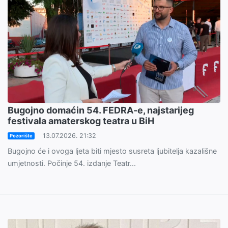
Bugojno domaćin 54. FEDRA-e, najstarijeg
festivala amaterskog teatra u BiH
13.07.2026. 21:32
Pozorište
Bugojno će i ovoga ljeta biti mjesto susreta ljubitelja kazališne
umjetnosti. Počinje 54. izdanje Teatr...