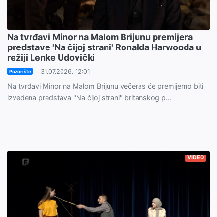
Na tvrđavi Minor na Malom Brijunu premijera
predstave 'Na čijoj strani' Ronalda Harwooda u
režiji Lenke Udovički
31.07.2026. 12:01
Pozorište
Na tvrđavi Minor na Malom Brijunu večeras će premijerno biti
izvedena predstava "Na čijoj strani" britanskog p...
VIDEO