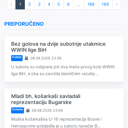
‹
1
2
3
4
5
6
...
188
189
›
PREPORUČENO
Bez golova na dvije subotnje utakmice
WWIN lige BiH
Fudbal
08.08.2026 23:38
U subotu su odigrana još dva meča prvog kola WWIN
lige BiH, a oba su završila identičnim rezulta...
Mladi bh. košarkaši savladali
reprezentaciju Bugarske
Košarka
08.08.2026 23:06
Muška košarkaška U-16 reprezentacija Bosne i
Hercegovine pobijedila je u subotu navečer B...