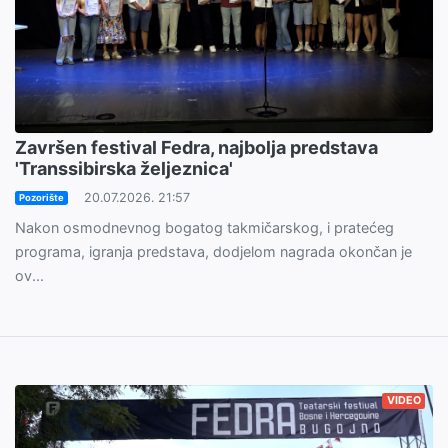
Završen festival Fedra, najbolja predstava
'Transsibirska željeznica'
20.07.2026. 21:57
Pozorište
Nakon osmodnevnog bogatog takmičarskog, i pratećeg
programa, igranja predstava, dodjelom nagrada okončan je
ov...
VIDEO