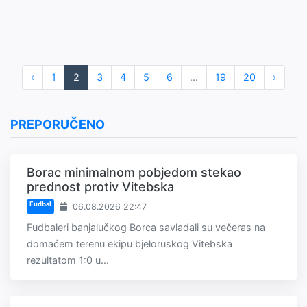
‹
1
2
3
4
5
6
...
19
20
›
PREPORUČENO
Borac minimalnom pobjedom stekao
prednost protiv Vitebska
Fudbal
06.08.2026 22:47
Fudbaleri banjalučkog Borca savladali su večeras na
domaćem terenu ekipu bjeloruskog Vitebska
rezultatom 1:0 u...