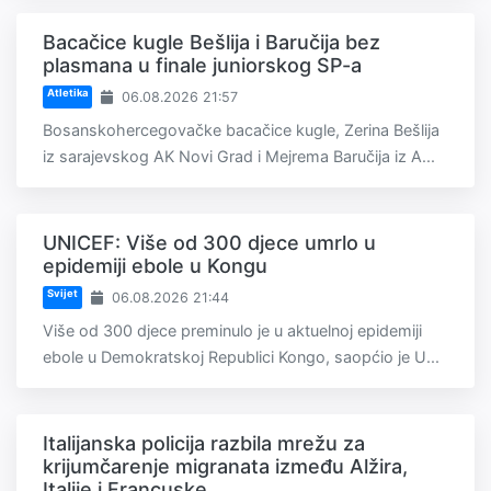
Bacačice kugle Bešlija i Baručija bez
plasmana u finale juniorskog SP-a
Atletika
06.08.2026 21:57
Bosanskohercegovačke bacačice kugle, Zerina Bešlija
iz sarajevskog AK Novi Grad i Mejrema Baručija iz A...
UNICEF: Više od 300 djece umrlo u
epidemiji ebole u Kongu
Svijet
06.08.2026 21:44
Više od 300 djece preminulo je u aktuelnoj epidemiji
ebole u Demokratskoj Republici Kongo, saopćio je U...
Italijanska policija razbila mrežu za
krijumčarenje migranata između Alžira,
Italije i Francuske