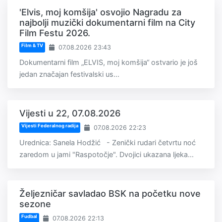
'Elvis, moj komšija' osvojio Nagradu za
najbolji muzički dokumentarni film na City
Film Festu 2026.
Film & TV
07.08.2026 23:43
Dokumentarni film „ELVIS, moj komšija“ ostvario je još
jedan značajan festivalski us...
Vijesti u 22, 07.08.2026
Vijesti Federalnog radija
07.08.2026 22:23
Urednica: Sanela Hodžić - Zenički rudari četvrtu noć
zaredom u jami "Raspotočje". Dvojici ukazana ljeka...
Željezničar savladao BSK na početku nove
sezone
Fudbal
07.08.2026 22:13