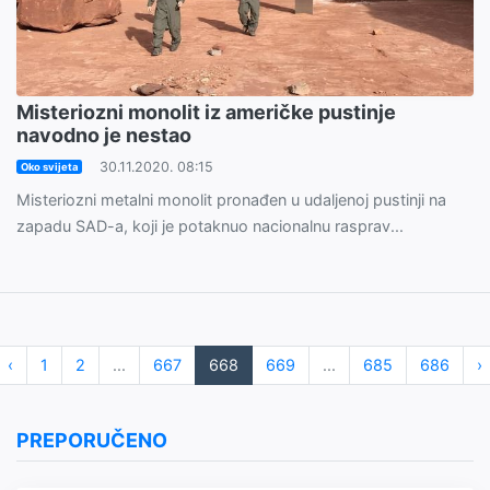
Misteriozni monolit iz američke pustinje
navodno je nestao
30.11.2020. 08:15
Oko svijeta
Misteriozni metalni monolit pronađen u udaljenoj pustinji na
zapadu SAD-a, koji je potaknuo nacionalnu rasprav...
‹
1
2
...
667
668
669
...
685
686
›
PREPORUČENO