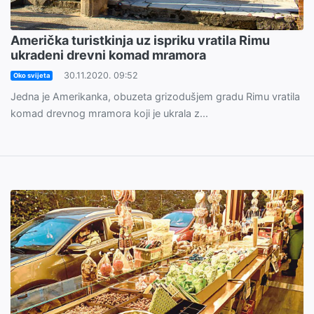
Američka turistkinja uz ispriku vratila Rimu
ukradeni drevni komad mramora
30.11.2020. 09:52
Oko svijeta
Jedna je Amerikanka, obuzeta grizodušjem gradu Rimu vratila
komad drevnog mramora koji je ukrala z...