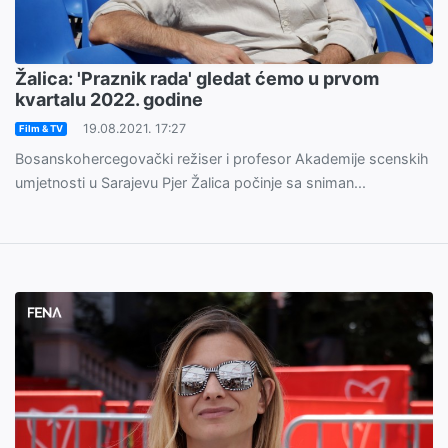
Žalica: 'Praznik rada' gledat ćemo u prvom
kvartalu 2022. godine
19.08.2021. 17:27
Film & TV
Bosanskohercegovački režiser i profesor Akademije scenskih
umjetnosti u Sarajevu Pjer Žalica počinje sa sniman...