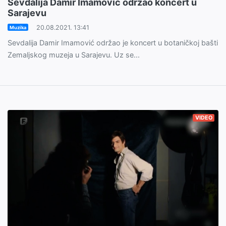
Sevdalija Damir Imamović održao koncert u
Sarajevu
20.08.2021. 13:41
Muzika
Sevdalija Damir Imamović održao je koncert u botaničkoj bašti
Zemaljskog muzeja u Sarajevu. Uz se...
VIDEO