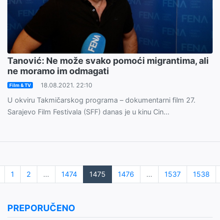
Tanović: Ne može svako pomoći migrantima, ali
ne moramo im odmagati
18.08.2021. 22:10
Film & TV
U okviru Takmičarskog programa – dokumentarni film 27.
Sarajevo Film Festivala (SFF) danas je u kinu Cin...
1
2
...
1474
1475
1476
...
1537
1538
PREPORUČENO