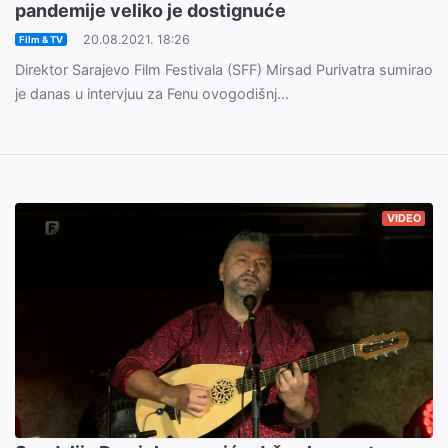
pandemije veliko je dostignuće
20.08.2021. 18:26
Film & TV
Direktor Sarajevo Film Festivala (SFF) Mirsad Purivatra sumirao
je danas u intervjuu za Fenu ovogodišnj...
VIDEO