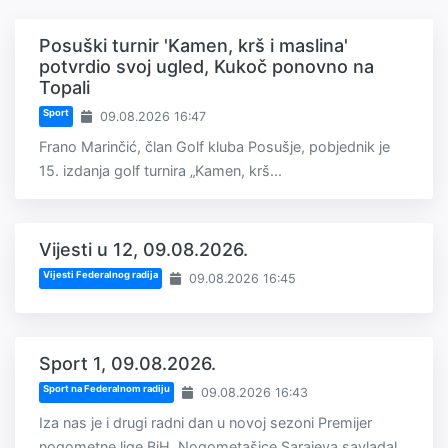
Posuški turnir 'Kamen, krš i maslina'
potvrdio svoj ugled, Kukoč ponovno na
Topali
Sport
09.08.2026 16:47
Frano Marinčić, član Golf kluba Posušje, pobjednik je
15. izdanja golf turnira „Kamen, krš...
Vijesti u 12, 09.08.2026.
Vijesti Federalnog radija
09.08.2026 16:45
Sport 1, 09.08.2026.
Sport na Federalnom radiju
09.08.2026 16:43
Iza nas je i drugi radni dan u novoj sezoni Premijer
nogometne lige BiH. Nogometašice Sarajeva savladal...