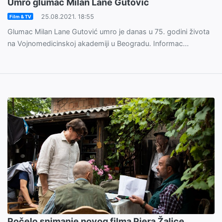
Umro glumac Milan Lane Gutović
25.08.2021. 18:55
Film & TV
Glumac Milan Lane Gutović umro je danas u 75. godini života
na Vojnomedicinskoj akademiji u Beogradu. Informac...
Počelo snimanje novog filma Pjera Žalice