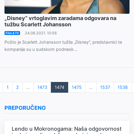
„Disney“ vrtoglavim zaradama odgovara na
tužbu Scarlett Johansson
24.08.2021. 10:56
Film & TV
Pošto je Scarlett Johansson tužila „Disney“, predstavnici te
kompanije su u sudskom podnesk...
1
2
...
1473
1474
1475
...
1537
1538
PREPORUČENO
Lendo u Mokronogama: Naša odgovornost