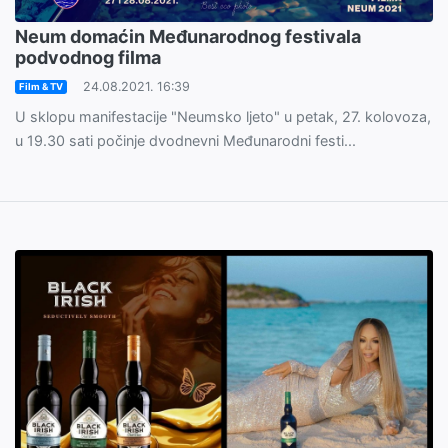
Neum domaćin Međunarodnog festivala
podvodnog filma
24.08.2021. 16:39
Film & TV
U sklopu manifestacije "Neumsko ljeto" u petak, 27. kolovoza,
u 19.30 sati počinje dvodnevni Međunarodni festi...