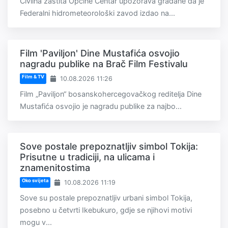
Civilna zaštita Općine Centar upozorava građane da je
Federalni hidrometeorološki zavod izdao na...
Film 'Paviljon' Dine Mustafića osvojio
nagradu publike na Brač Film Festivalu
Film & TV
10.08.2026 11:26
Film „Paviljon“ bosanskohercegovačkog reditelja Dine
Mustafića osvojio je nagradu publike za najbo...
Sove postale prepoznatljiv simbol Tokija:
Prisutne u tradiciji, na ulicama i
znamenitostima
Oko svijeta
10.08.2026 11:19
Sove su postale prepoznatljiv urbani simbol Tokija,
posebno u četvrti Ikebukuro, gdje se njihovi motivi
mogu v...