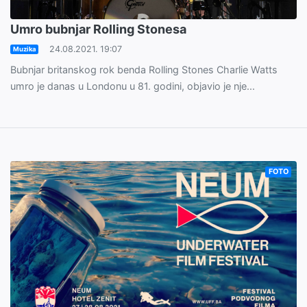
Umro bubnjar Rolling Stonesa
24.08.2021. 19:07
Muzika
Bubnjar britanskog rok benda Rolling Stones Charlie Watts
umro je danas u Londonu u 81. godini, objavio je nje...
FOTO