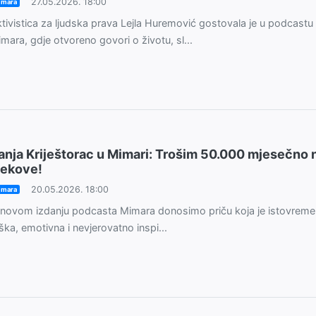
27.05.2026. 18:00
imara
tivistica za ljudska prava Lejla Huremović gostovala je u podcastu
mara, gdje otvoreno govori o životu, sl...
anja Kriještorac u Mimari: Trošim 50.000 mjesečno 
ijekove!
20.05.2026. 18:00
imara
novom izdanju podcasta Mimara donosimo priču koja je istovrem
ška, emotivna i nevjerovatno inspi...