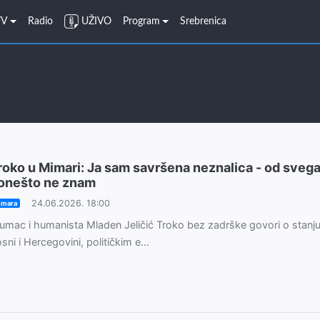
TV
Radio
UŽIVO
Program
Srebrenica
roko u Mimari: Ja sam savršena neznalica - od sveg
onešto ne znam
24.06.2026. 18:00
imara
umac i humanista Mladen Jeličić Troko bez zadrške govori o stanju
sni i Hercegovini, političkim e...