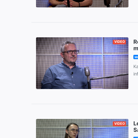
R
VIDEO
m
M
Ka
in
L
VIDEO
S