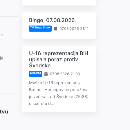
Bingo, 07.08.2026.
TV Bingo Show
07.08.2026 21:11
 -
U-16 reprezentacija BiH
je
upisala poraz protiv
Švedske
Košarka
07.08.2026 21:00
Muška U-16 reprezentacija
Bosne i Hercegovine poražena
je večeras od Švedske (75:88)
u susretu d...
stvu
k