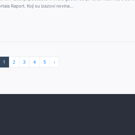
rtala Raport. Koji su izazovi novina...
1
2
3
4
5
›