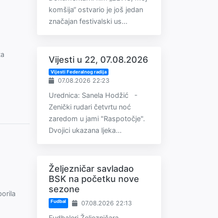
komšija“ ostvario je još jedan
značajan festivalski us...
ta
Vijesti u 22, 07.08.2026
Vijesti Federalnog radija
07.08.2026 22:23
Urednica: Sanela Hodžić -
Zenički rudari četvrtu noć
zaredom u jami "Raspotočje".
Dvojici ukazana ljeka...
Željezničar savladao
BSK na početku nove
sezone
orila
Fudbal
07.08.2026 22:13
Fudbaleri Željezničara