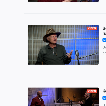
S
VIDEO
n
M
Go
po
K
VIDEO
M
U 