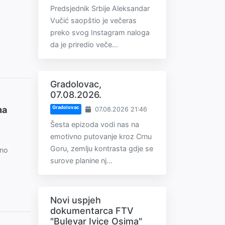
Predsjednik Srbije Aleksandar
Vučić saopštio je večeras
preko svog Instagram naloga
da je priredio veče...
Gradolovac,
07.08.2026.
na
Gradolovac
07.08.2026 21:46
Šesta epizoda vodi nas na
emotivno putovanje kroz Crnu
Goru, zemlju kontrasta gdje se
eno
surove planine nj...
Novi uspjeh
dokumentarca FTV
"Bulevar Ivice Osima"