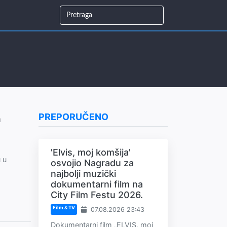
PREPORUČENO
a
'Elvis, moj komšija'
 u
osvojio Nagradu za
najbolji muzički
dokumentarni film na
City Film Festu 2026.
Film & TV
07.08.2026 23:43
Dokumentarni film „ELVIS, moj