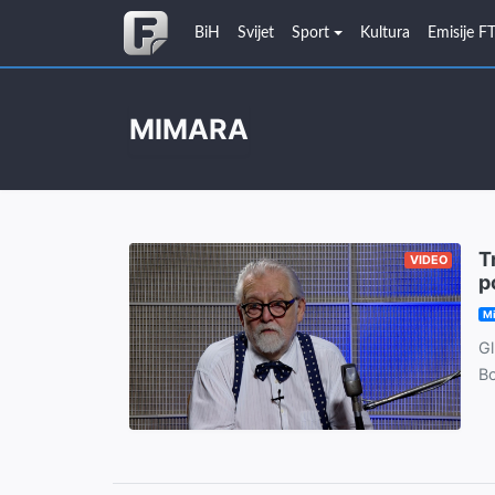
BiH
Svijet
Sport
Kultura
Emisije F
MIMARA
T
VIDEO
p
M
Gl
Bo