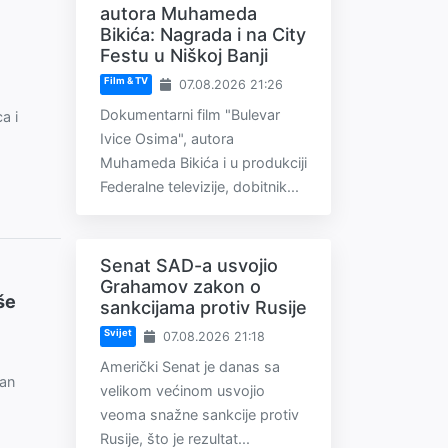
autora Muhameda
Bikića: Nagrada i na City
Festu u Niškoj Banji
Film & TV
07.08.2026 21:26
Dokumentarni film "Bulevar
a i
Ivice Osima", autora
Muhameda Bikića i u produkciji
Federalne televizije, dobitnik...
Senat SAD-a usvojio
Grahamov zakon o
še
sankcijama protiv Rusije
Svijet
07.08.2026 21:18
Američki Senat je danas sa
van
velikom većinom usvojio
veoma snažne sankcije protiv
Rusije, što je rezultat...