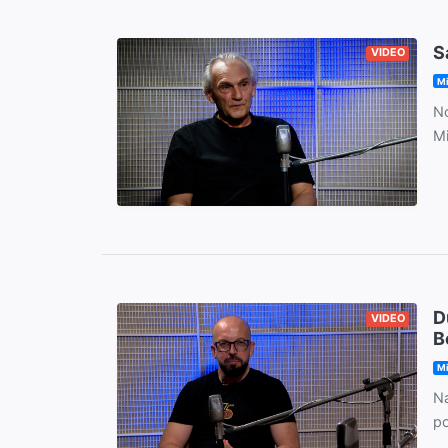
S
VIDEO
M
No
Mi
D
VIDEO
B
M
Na
po