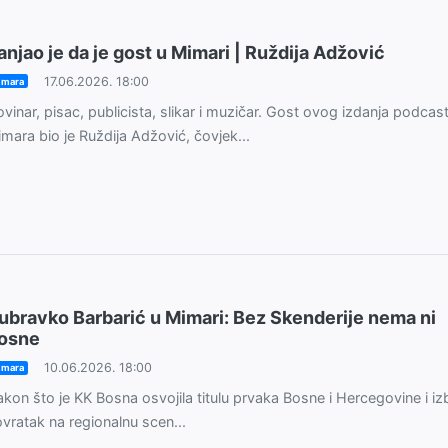
anjao je da je gost u Mimari | Ruždija Adžović
17.06.2026. 18:00
imara
vinar, pisac, publicista, slikar i muzičar. Gost ovog izdanja podcas
mara bio je Ruždija Adžović, čovjek...
ubravko Barbarić u Mimari: Bez Skenderije nema ni
osne
10.06.2026. 18:00
imara
kon što je KK Bosna osvojila titulu prvaka Bosne i Hercegovine i izb
vratak na regionalnu scen...