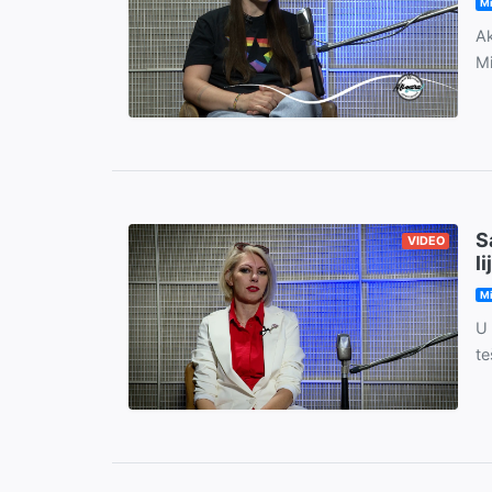
M
Ak
Mi
S
VIDEO
l
M
U 
te