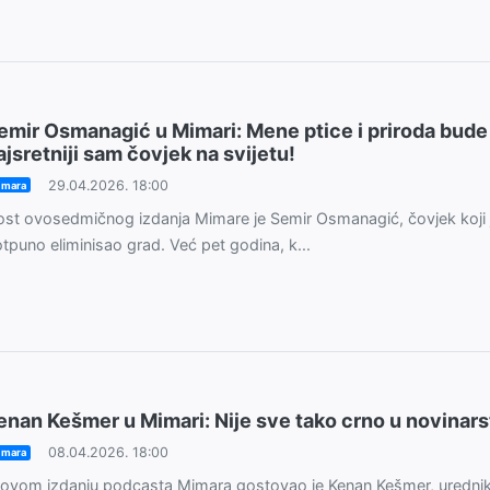
emir Osmanagić u Mimari: Mene ptice i priroda bude
ajsretniji sam čovjek na svijetu!
29.04.2026. 18:00
imara
st ovosedmičnog izdanja Mimare je Semir Osmanagić, čovjek koji 
tpuno eliminisao grad. Već pet godina, k...
enan Kešmer u Mimari: Nije sve tako crno u novinar
08.04.2026. 18:00
imara
ovom izdanju podcasta Mimara gostovao je Kenan Kešmer, uredni