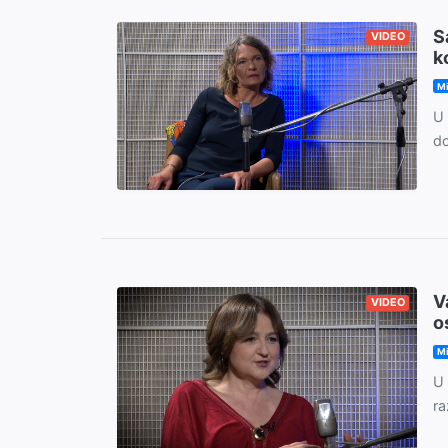
S
VIDEO
k
M
U 
do
V
VIDEO
o
M
U 
ra