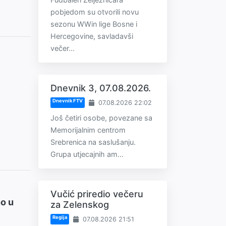
pobjedom su otvorili novu
sezonu WWin lige Bosne i
Hercegovine, savladavši
večer...
Dnevnik 3, 07.08.2026.
Dnevnik FTV
07.08.2026 22:02
Još četiri osobe, povezane sa
Memorijalnim centrom
Srebrenica na saslušanju.
Grupa utjecajnih am...
Vučić priredio večeru
o u
za Zelenskog
Regija
07.08.2026 21:51