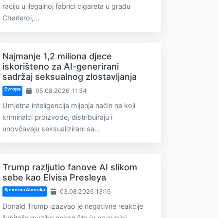
raciju u ilegalnoj fabrici cigareta u gradu
Charleroi,...
Najmanje 1,2 miliona djece
iskorišteno za AI-generirani
sadržaj seksualnog zlostavljanja
Evropa
05.08.2026 11:34
Umjetna inteligencija mijenja način na koji
kriminalci proizvode, distribuiraju i
unovčavaju seksualizirani sa...
Trump razljutio fanove AI slikom
sebe kao Elvisa Presleya
Sjeverna Amerika
03.08.2026 13:16
Donald Trump izazvao je negativne reakcije
ljubitelja muzike nakon što je na svojoj