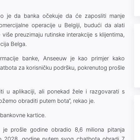
ao je da banka očekuje da će zaposliti manje
mercijalne operacije u Belgiji, budući da alati
 više preuzimaju rutinske interakcije s klijentima,
cija Belga.
sformacije banke, Anseeuw je kao primjer kako
hatbota za korisničku podršku, pokrenutog prošle
 u aplikaciji, ali ponekad žele i razgovarati s
ožemo obraditi putem bota“, rekao je.
 bankovne kartice.
je prošle godine obradio 8,6 miliona pitanja
 do 2028. godine putem svog chatbota obradi 7