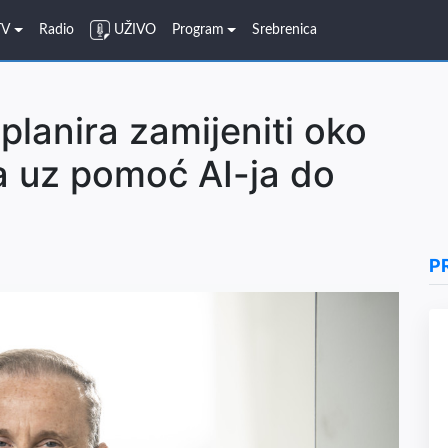
TV
Radio
UŽIVO
Program
Srebrenica
planira zamijeniti oko
a uz pomoć AI-ja do
P