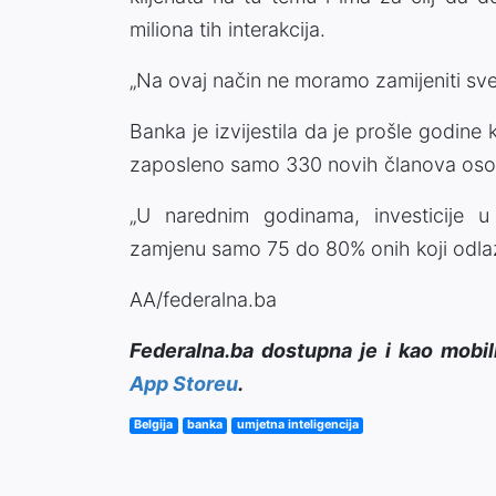
miliona tih interakcija.
„Na ovaj način ne moramo zamijeniti sve l
Banka je izvijestila da je prošle godin
zaposleno samo 330 novih članova osob
„U narednim godinama, investicije u 
zamjenu samo 75 do 80% onih koji odlaz
AA/federalna.ba
Federalna.ba dostupna je i kao mobil
App Storeu
.
Belgija
banka
umjetna inteligencija