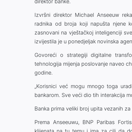
direktor banke.
Izvršni direktor Michael Anseeuw rek
radnika od broja koji napušta njene ko
zasnovani na vještačkoj inteligenciji sve
izvijestila je u ponedjeljak novinska agen
Govoreći o strategiji digitalne tran
tehnologija mijenja poslovanje naveo c
godine.
„Korisnici već mogu mnogo toga uraditi
bankarom. Sve veći dio tih interakcija m
Banka prima veliki broj upita vezanih za
Prema Anseeuwu, BNP Paribas Fortis 
klijenata na tu temu i ima za cilj da