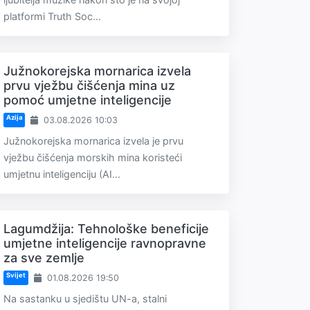
platformi Truth Soc...
Južnokorejska mornarica izvela
prvu vježbu čišćenja mina uz
pomoć umjetne inteligencije
Azija
03.08.2026 10:03
Južnokorejska mornarica izvela je prvu
vježbu čišćenja morskih mina koristeći
umjetnu inteligenciju (AI...
Lagumdžija: Tehnološke beneficije
umjetne inteligencije ravnopravne
za sve zemlje
Svijet
01.08.2026 19:50
Na sastanku u sjedištu UN-a, stalni