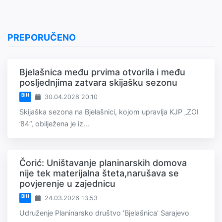
PREPORUČENO
Bjelašnica među prvima otvorila i među
posljednjima zatvara skijašku sezonu
BiH
30.04.2026 20:10
Skijaška sezona na Bjelašnici, kojom upravlja KJP „ZOI
’84“, obilježena je iz...
Čorić: Uništavanje planinarskih domova
nije tek materijalna šteta,narušava se
povjerenje u zajednicu
BiH
24.03.2026 13:53
Udruženje Planinarsko društvo 'Bjelašnica' Sarajevo