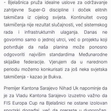
- Bjelašnica pruža idealne uslove za održavanje
zahtjevne Super-G discipline i doček elitnih
takmičara iz cijelog svijeta. Kontinuitet ovog
takmičenja nije rezultat slučajnosti, već sistemskog
rada i infrastrukturnih ulaganja. Danas ne
govorimo samo o jednoj utrci, već o projektu koji
potvrđuje da naša planina može ponosno
odgovoriti najvišim standardima Međunarodne
skijaške federacije. Vjerujem da u narednom
periodu možemo konkurisati za još neka svjetska
takmičenja - kazao je Bukva.
Premijer Kantona Sarajevo Nihad Uk napominje da
je za Vladu Kantona Sarajevo izuzetno važno da
FIS Europa Cup na Bjelašnici ne ostane izolovan
sportski događaj, već da preraste u dugoročan,