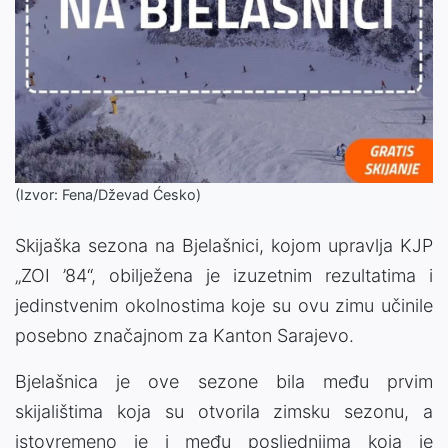
(Izvor: Fena/Dževad Ćesko)
Skijaška sezona na Bjelašnici, kojom upravlja KJP
„ZOI ’84“, obilježena je izuzetnim rezultatima i
jedinstvenim okolnostima koje su ovu zimu učinile
posebno značajnom za Kanton Sarajevo.
Bjelašnica je ove sezone bila među prvim
skijalištima koja su otvorila zimsku sezonu, a
istovremeno je i među posljednjima koja je