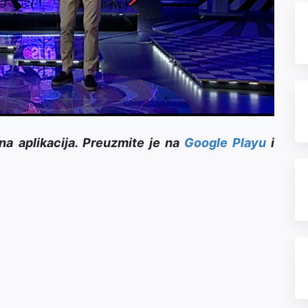
Video
na aplikacija. Preuzmite je na
Google Playu
i