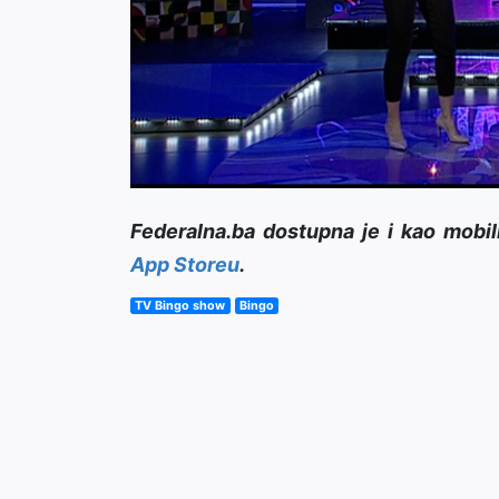
Federalna.ba dostupna je i kao mobil
App Storeu
.
TV Bingo show
Bingo