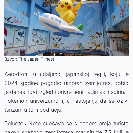
(Izvor: The Japan Times)
Aerodrom u udaljenoj japanskoj regiji, koju je
2024. godine pogodio razoran zemljotres, dobio
je danas novi izgled i privremeni nadimak inspiriran
Pokemon univerzumom, u nastojanju da se oživi
turizam u tom području.
Poluotok Noto suočava se s padom broja turista
nakon snažnog zemljotresa magnitude 7,5 koji je