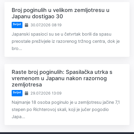
Broj poginulih u velikom zemljotresu u
Japanu dostigao 30
Svijet
30.07.2026 08:19
Japanski spasioci su se u četvrtak borili da spasu
preostale preživjele iz razorenog tržnog centra, dok je
bro...
Raste broj poginulih: Spasilačka utrka s
vremenom u Japanu nakon razornog
zemljotresa
Svijet
29.07.2026 13:09
Najmanje 18 osoba poginulo je u zemljotresu jačine 7,1
stepen po Richterovoj skali, koji je jučer pogodio
Japa...