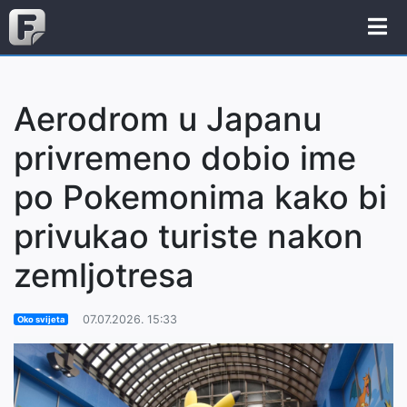
Aerodrom u Japanu
privremeno dobio ime
po Pokemonima kako bi
privukao turiste nakon
zemljotresa
07.07.2026. 15:33
Oko svijeta