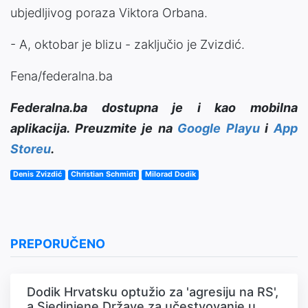
ubjedljivog poraza Viktora Orbana.
- A, oktobar je blizu - zaključio je Zvizdić.
Fena/federalna.ba
Federalna.ba dostupna je i kao mobilna
aplikacija. Preuzmite je na
Google Playu
i
App
Storeu
.
Denis Zvizdić
Christian Schmidt
Milorad Dodik
PREPORUČENO
Dodik Hrvatsku optužio za 'agresiju na RS',
a Sjedinjene Države za učestvovanje u