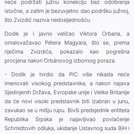
neće podržati južnu konekciju bez odobrenja
istočne, a zatim je bezuvjetno dao podršku južnoj,
što Zvizdić naziva nedosljednošću.
Dodik je i javno veličao Viktora Orbana, a
omalovažavao Pétera Magyara, što se, prema
riječima Zvizdića, pokazalo kao pogrešna
procjena nakon Orbánovog izbornog poraza.
- Dodik je tvrdio da PIC više nikada neće
imenovati visokog predstavnika, a nakon najava
Sjedinjenih Država, Evropske unije i Velike Britanije
da će novi visoki predstavnik biti izabran u junu,
zavukao se u mišju rupu. Bivši predsjednik entiteta
Republika Srpska je najavljivao povlačenje
Schmidtovih odluka, ukidanje Ustavnog suda BiH i