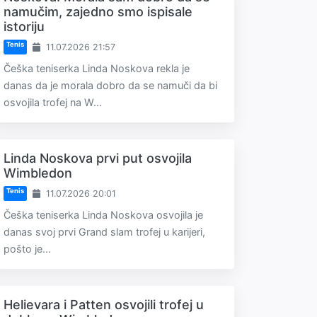
namučim, zajedno smo ispisale
istoriju
Tenis
11.07.2026 21:57
Češka teniserka Linda Noskova rekla je
danas da je morala dobro da se namuči da bi
osvojila trofej na W...
Linda Noskova prvi put osvojila
Wimbledon
Tenis
11.07.2026 20:01
Češka teniserka Linda Noskova osvojila je
danas svoj prvi Grand slam trofej u karijeri,
pošto je...
Helievara i Patten osvojili trofej u