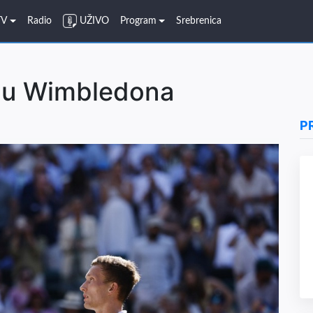
TV
Radio
UŽIVO
Program
Srebrenica
alu Wimbledona
P