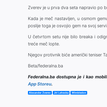
Zverev je u prva dva seta napravio po b
Kada je meč nastavljen, u osmom gemu 
poslije toga je osvojio gem na svoj servis 
U četvrtom setu nije bilo breaka i odigr
treće meč lopte.
Njegov protivnik biće američki teniser Ta
Beta/federalna.ba
Federalna.ba dostupna je i kao mobil
App Storeu
.
Alexander Zverev
Jiri Lehecka
Wimbledon