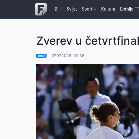
BiH
Svijet
Sport
Kultura
Emisije F
Zverev u četvrtfin
07.07.2026. 20:36
Tenis