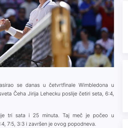
lasirao se danas u četvrtfinale Wimbledona u
veta Čeha Jirija Lehecku poslije četiri seta, 6:4,
slije tri sata i 25 minuta. Taj meč je počeo u
 6:4, 7:5, 3:3 i završen je ovog popodneva.