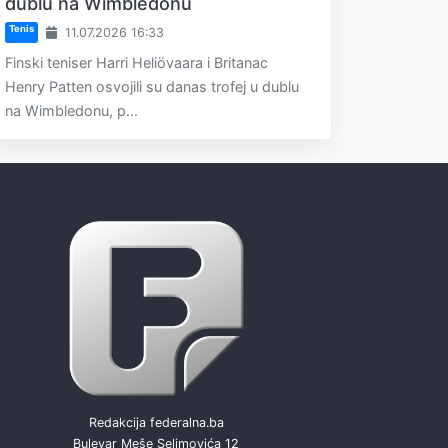
dublu na Wimbledonu
Tenis
11.07.2026 16:33
Finski teniser Harri Heliövaara i Britanac
Henry Patten osvojili su danas trofej u dublu
na Wimbledonu, p...
Redakcija federalna.ba
Bulevar Meše Selimovića 12