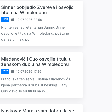
Sinner pobijedio Zvereva i osvojio
titulu na Wimbledonu
Tenis
12.07.2026 22:59
Prvi teniser svijeta Italijan Jannik Sinner
osvojio je titulu na Wimbledonu, pošto je
danas u finalu po...
Mladenović i Guo osvojile titulu u
ženskom dublu na Wimbledonu
Tenis
12.07.2026 17:26
Francuska teniserka Kristina Mladenović i
njena partnerka u dublu Kineskinja Hanyu
Guo osvojile su titulu na W...
Noskova: Morala sam dobro da se