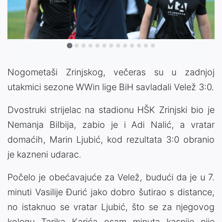
Nogometaši Zrinjskog, večeras su u zadnjoj
utakmici sezone WWin lige BiH savladali Velež 3:0.
Dvostruki strijelac na stadionu HŠK Zrinjski bio je
Nemanja Bilbija, zabio je i Adi Nalić, a vratar
domaćih, Marin Ljubić, kod rezultata 3:0 obranio
je kazneni udarac.
Počelo je obećavajuće za Velež, budući da je u 7.
minuti Vasilije Đurić jako dobro šutirao s distance,
no istaknuo se vratar Ljubić, što se za njegovog
kolegu Tarika Karića osam minuta kasnije nije