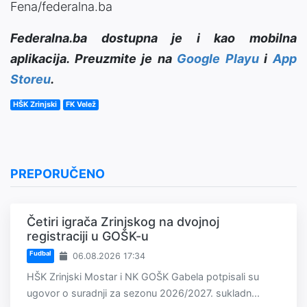
Fena/federalna.ba
Federalna.ba dostupna je i kao mobilna
aplikacija. Preuzmite je na
Google Playu
i
App
Storeu
.
HŠK Zrinjski
FK Velež
PREPORUČENO
Četiri igrača Zrinjskog na dvojnoj
registraciji u GOŠK-u
Fudbal
06.08.2026 17:34
HŠK Zrinjski Mostar i NK GOŠK Gabela potpisali su
ugovor o suradnji za sezonu 2026/2027. sukladn...