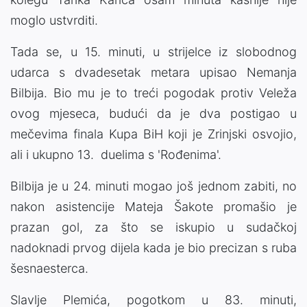
moglo ustvrditi.
Tada se, u 15. minuti, u strijelce iz slobodnog
udarca s dvadesetak metara upisao Nemanja
Bilbija. Bio mu je to treći pogodak protiv Veleža
ovog mjeseca, budući da je dva postigao u
mečevima finala Kupa BiH koji je Zrinjski osvojio,
ali i ukupno 13. duelima s 'Rođenima'.
Bilbija je u 24. minuti mogao još jednom zabiti, no
nakon asistencije Mateja Šakote promašio je
prazan gol, za što se iskupio u sudačkoj
nadoknadi prvog dijela kada je bio precizan s ruba
šesnaesterca.
Slavlje Plemića, pogotkom u 83. minuti,