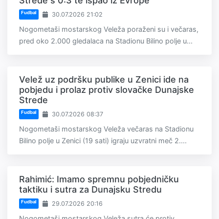
Strede s 0:3 te ispao iz Evrope
Fudbal
30.07.2026 21:02
Nogometaši mostarskog Veleža poraženi su i večaras,
pred oko 2.000 gledalaca na Stadionu Bilino polje u...
Velež uz podršku publike u Zenici ide na
pobjedu i prolaz protiv slovačke Dunajske
Strede
Fudbal
30.07.2026 08:37
Nogometaši mostarskog Veleža večaras na Stadionu
Bilino polje u Zenici (19 sati) igraju uzvratni meč 2....
Rahimić: Imamo spremnu pobjedničku
taktiku i sutra za Dunajsku Stredu
Fudbal
29.07.2026 20:16
Nogometaši mostarskog Veleža sutra će protiv