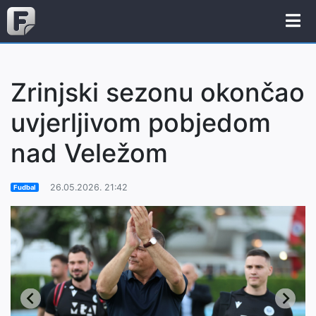
Zrinjski sezonu okončao
uvjerljivom pobjedom
nad Veležom
26.05.2026. 21:42
Fudbal