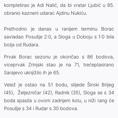
kompletirao je Adi Nalić, da bi vratar Ljubić u 85.
obranio kazneni udarac Ajdinu Nukiću.
Prethodno je danas u ranijem terminu Borac
savladao Posušje 2:0, a Sloga u Doboju s 1:0 bila
bolja od Rudara.
Prvak Borac sezonu je okončao s 86 bodova,
viceprvak Zrinjski stao je na 71, trećeplasirano
Sarajevo uknjižilo ih je 65.
Velež je ostao na 51 bodu, slijede Široki Brijeg
(45), Željezničar (42), Radnik (35), Sloga se s 34
boda spasila u ovom zadnjem kolu, u niži rang će
Posušje s 34 i Rudar s 30 bodova.