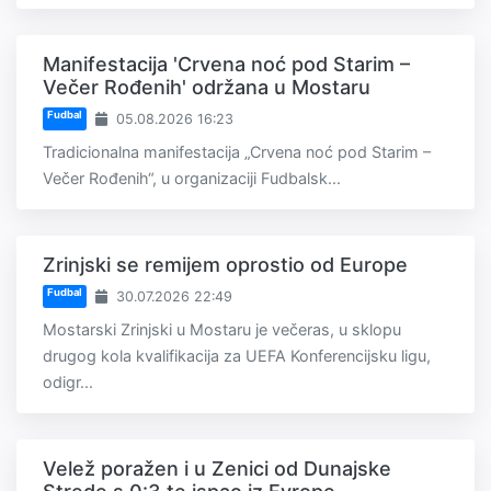
Manifestacija 'Crvena noć pod Starim –
Večer Rođenih' održana u Mostaru
Fudbal
05.08.2026 16:23
Tradicionalna manifestacija „Crvena noć pod Starim –
Večer Rođenih“, u organizaciji Fudbalsk...
Zrinjski se remijem oprostio od Europe
Fudbal
30.07.2026 22:49
Mostarski Zrinjski u Mostaru je večeras, u sklopu
drugog kola kvalifikacija za UEFA Konferencijsku ligu,
odigr...
Velež poražen i u Zenici od Dunajske