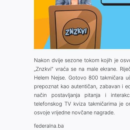
Nakon dvije sezone tokom kojih je osvo
„Znzkvi“ vraća se na male ekrane. Rije
Helem Nejse. Gotovo 800 takmičara uče
prepoznat kao autentičan, zabavan i ed
način postavljanja pitanja i interakc
telefonskog TV kviza takmičarima je 
osvoje vrijedne novčane nagrade.
federalna.ba