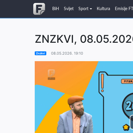
BiH
Svijet
Sport
Kultura
Emisije F
ZNZKVI, 08.05.202
08.05.2026. 19:10
Znzkvi