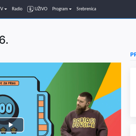
TV
Radio
UŽIVO
Program
Srebrenica
6.
P
Play