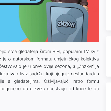
Video
jio srca gledatelja širom BiH, popularni TV kviz
č je o autorskom formatu umjetničkog kolektiva
stvovalo je u prve dvije sezone, a „Znzkvi“ je
ukativan kviz sadržaj koji njeguje nestandardan
ije s gledateljima. Oživljavajući retro formu
omogućeno da u kvizu učestvuju od kuće te da