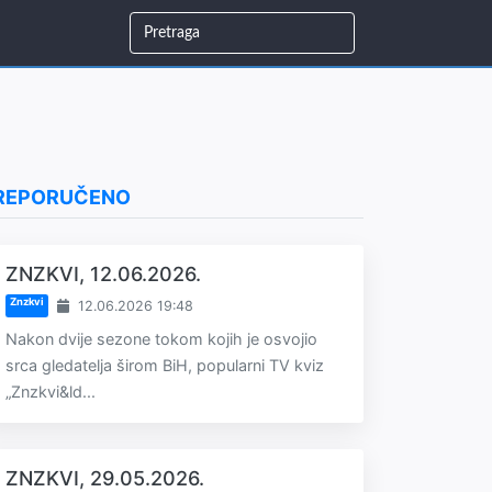
REPORUČENO
ZNZKVI, 12.06.2026.
Znzkvi
12.06.2026 19:48
Nakon dvije sezone tokom kojih je osvojio
srca gledatelja širom BiH, popularni TV kviz
„Znzkvi&ld...
ZNZKVI, 29.05.2026.