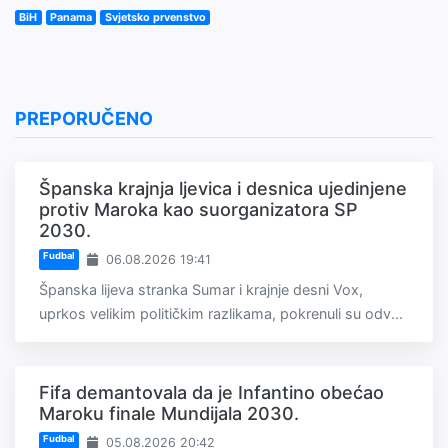
BiH
Panama
Svjetsko prvenstvo
PREPORUČENO
Španska krajnja ljevica i desnica ujedinjene
protiv Maroka kao suorganizatora SP
2030.
Fudbal
06.08.2026 19:41
Španska lijeva stranka Sumar i krajnje desni Vox,
uprkos velikim političkim razlikama, pokrenuli su odv...
Fifa demantovala da je Infantino obećao
Maroku finale Mundijala 2030.
Fudbal
05.08.2026 20:42