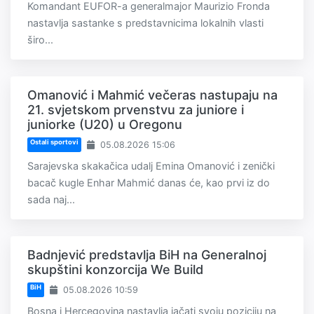
Komandant EUFOR-a generalmajor Maurizio Fronda
nastavlja sastanke s predstavnicima lokalnih vlasti
širo...
Omanović i Mahmić večeras nastupaju na
21. svjetskom prvenstvu za juniore i
juniorke (U20) u Oregonu
Ostali sportovi
05.08.2026 15:06
Sarajevska skakačica udalj Emina Omanović i zenički
bacač kugle Enhar Mahmić danas će, kao prvi iz do
sada naj...
Badnjević predstavlja BiH na Generalnoj
skupštini konzorcija We Build
BiH
05.08.2026 10:59
Bosna i Hercegovina nastavlja jačati svoju poziciju na