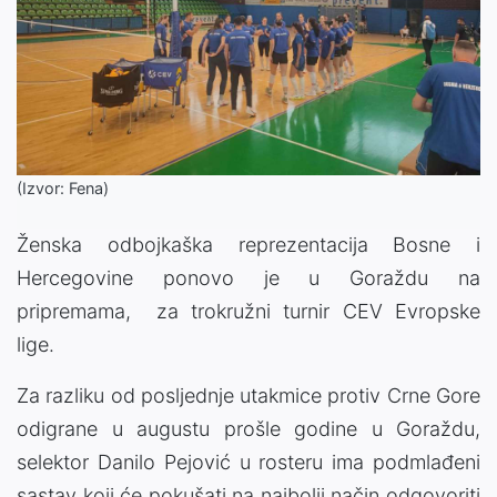
(Izvor: Fena)
Ženska odbojkaška reprezentacija Bosne i
Hercegovine ponovo je u Goraždu na
pripremama, za trokružni turnir CEV Evropske
lige.
Za razliku od posljednje utakmice protiv Crne Gore
odigrane u augustu prošle godine u Goraždu,
selektor Danilo Pejović u rosteru ima podmlađeni
sastav koji će pokušati na najbolji način odgovoriti