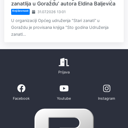
zanatlija u Goraždu' autora Eldina Baljevića
Književnost
31.07.2026 13:01
U organizaciji Općeg udruženja "Stari zanati“ u
Goraždu je provisana knjiga "Sto godina Udruženja
zanatl...
Prijava
Facebook
Youtube
Instagram