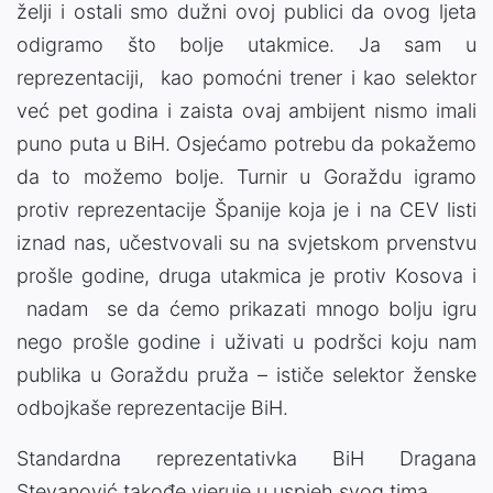
želji i ostali smo dužni ovoj publici da ovog ljeta
odigramo što bolje utakmice. Ja sam u
reprezentaciji, kao pomoćni trener i kao selektor
već pet godina i zaista ovaj ambijent nismo imali
puno puta u BiH. Osjećamo potrebu da pokažemo
da to možemo bolje. Turnir u Goraždu igramo
protiv reprezentacije Španije koja je i na CEV listi
iznad nas, učestvovali su na svjetskom prvenstvu
prošle godine, druga utakmica je protiv Kosova i
nadam se da ćemo prikazati mnogo bolju igru
nego prošle godine i uživati u podršci koju nam
publika u Goraždu pruža – ističe selektor ženske
odbojkaše reprezentacije BiH.
Standardna reprezentativka BiH Dragana
Stevanović takođe vjeruje u uspjeh svog tima.