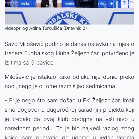
Video
videoprilog Adina Turkušića (Dnevnik 2)
Savo Milošević podnio je danas ostavku na mjesto
trenera Fudbalskog kluba Željezničar, potvrđeno je
iz tima sa Grbavice.
Milošević je istakao kako odluku nije donio preko
noći, nego je o tome razmišljao sedmicama.
- Prije nego što sam došao u FK Željezničar, imali
smo dogovor o dugoročnoj saradnji i projektu koji
je trebalo da ovaj klub podigne na viši nivo u
narednom periodu. To je bio najveći razlog zbog
kojeg sam prihvatio da uđemo u jedan veoma