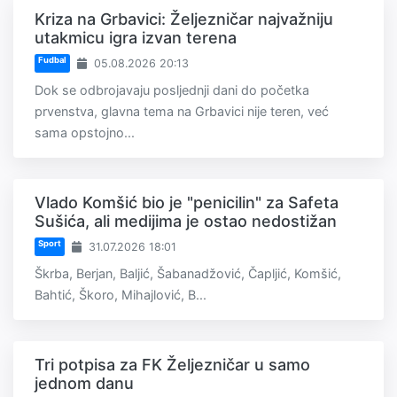
Kriza na Grbavici: Željezničar najvažniju
utakmicu igra izvan terena
Fudbal
05.08.2026 20:13
Dok se odbrojavaju posljednji dani do početka
prvenstva, glavna tema na Grbavici nije teren, već
sama opstojno...
Vlado Komšić bio je "penicilin" za Safeta
Sušića, ali medijima je ostao nedostižan
Sport
31.07.2026 18:01
Škrba, Berjan, Baljić, Šabanadžović, Čapljić, Komšić,
Bahtić, Škoro, Mihajlović, B...
Tri potpisa za FK Željezničar u samo
jednom danu