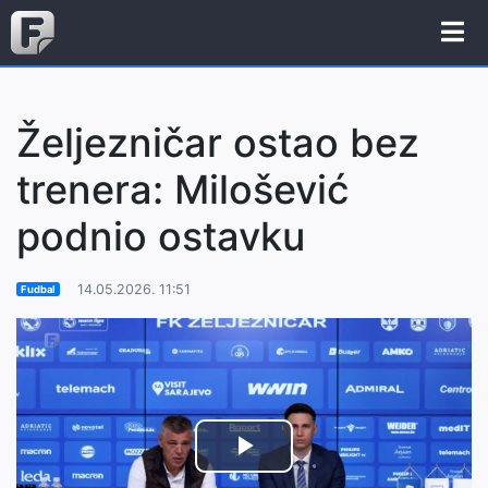
Željezničar ostao bez
trenera: Milošević
podnio ostavku
14.05.2026. 11:51
Fudbal
Play