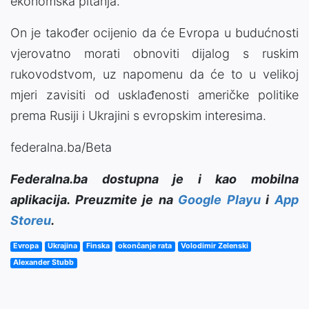
ekonomska pitanja.
On je također ocijenio da će Evropa u budućnosti
vjerovatno morati obnoviti dijalog s ruskim
rukovodstvom, uz napomenu da će to u velikoj
mjeri zavisiti od usklađenosti američke politike
prema Rusiji i Ukrajini s evropskim interesima.
federalna.ba/Beta
Federalna.ba dostupna je i kao mobilna
aplikacija. Preuzmite je na
Google Playu
i
App
Storeu
.
Evropa
Ukrajina
Finska
okončanje rata
Volodimir Zelenski
Alexander Stubb