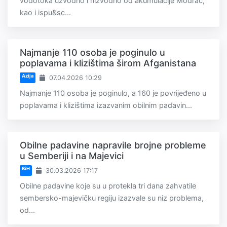
vodotoka uzvodno i nizvodno od akumulacije Modrac,
kao i ispu&sc...
Najmanje 110 osoba je poginulo u
poplavama i klizištima širom Afganistana
Azija
07.04.2026 10:29
Najmanje 110 osoba je poginulo, a 160 je povrijeđeno u
poplavama i klizištima izazvanim obilnim padavin...
Obilne padavine napravile brojne probleme
u Semberiji i na Majevici
BiH
30.03.2026 17:17
Obilne padavine koje su u protekla tri dana zahvatile
sembersko-majevičku regiju izazvale su niz problema,
od...