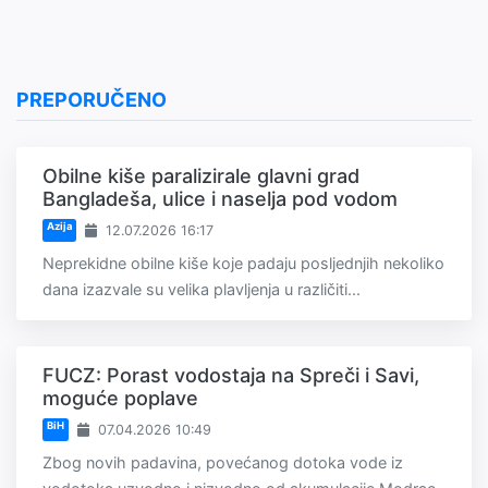
PREPORUČENO
Obilne kiše paralizirale glavni grad
Bangladeša, ulice i naselja pod vodom
Azija
12.07.2026 16:17
Neprekidne obilne kiše koje padaju posljednjih nekoliko
dana izazvale su velika plavljenja u različiti...
FUCZ: Porast vodostaja na Spreči i Savi,
moguće poplave
BiH
07.04.2026 10:49
Zbog novih padavina, povećanog dotoka vode iz