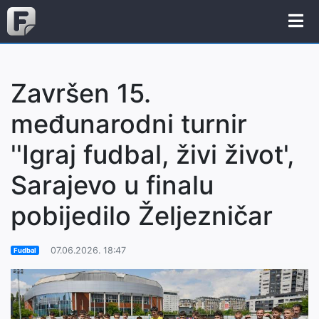
Završen 15.
međunarodni turnir
''Igraj fudbal, živi život',
Sarajevo u finalu
pobijedilo Željezničar
07.06.2026. 18:47
Fudbal