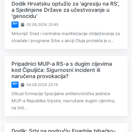
Dodik Hrvatsku optužio za 'agresiju na RS',
a Sjedinjene Države za učestvovanje u
'genocidu'
BiH
05.08.2026 20:45
Mrkonjić Grad i centralna manifestacija obilježavanja za
stradale i prognane Srbe u akciji Oluja protekla je u...
Pripadnici MUP-a RS-a s dugim cijevima
kod Čipuljića: Sigurnosni incident ili
naručena provokacija?
BiH
04.08.2026 20:16
Otkud formacije Specijalne antiterorističke jedinice
MUP-a Republike Srpske, naoružane dugim cijevima,
na trid...
Dodik: Srbi na području Eparhije bihaćko-