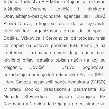
tužioca Tužilaštva BiH Milanka Kajganića, državne
tužiteljke Vedrane Jovičić i direktora
Obavještajno-bezbjednosne agencije BiH (OBA)
Almira Džuve, u kojoj se terete da su zajednički
djelovali kao organizovana grupa da bi spasili
Dodika, Viškovića i Stevandića od procesuiranja
za napad na ustavni poredak BiH. Emrić je na
konferenciji za novinare naveo da je u anonimnoj
krivičnoj prijavi detaljno opisan način na koji su
Kajganić, Jovičić i Džuvo pogodovali
nekadašnjem predsjedniku Republike Srpske (RS) i
lideru Saveza nezavisnih socijaldemokrata (SNSD)
Miloradu Dodiku, predsjedniku parlamenta RS
Nenadu Stevandiću i bivšem premijeru RS
Radovanu Viškoviću da izbjegnu procesuiranje za