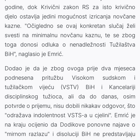
godine, dok Krivični zakon RS za isto krivično
djelo ostavlja jedini mogućnost izricanja novčane
kazne. "Očigledno se ovaj konkretan slučaj želi
svesti na minimalnu novčanu kaznu, te se zbog
toga donosi odluka o nenadležnosti Tužilaštva
BiH", naglasio je Emrić.
Dodao je da je zbog ovoga prije dva mjeseca
podnesena pritužbu Visokom sudskom i
tužilačkom vijeću (VSTV) BiH i Kancelariji
disciplinskog tužioca, ali da do danas, osim
potvrde o prijemu, nisu dobili nikakav odgovor, što
"odražava indolentnost VSTS-a u cjelini". Emrić je
na kraju ocijenio da Dodikove ponovne najave o
"mirnom razlazu" i disoluciji BiH ne predstavljaju