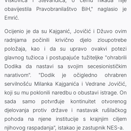
Viškovića i Stevandića, o čemu nikada nije
obavijestila Pravobranilaštvo BiH," naglasio je
Emrić.
Ocijenio je da su Kajganić, Jovičić i Džuvo ovim
radnjama počinili krivično djelo zloupotrebe
položaja, kao i da su upravo ovakvi potezi
glavnog tužioca i postupajuće tužiteljke "ohrabrili
Dodika da nastavi sa svojim secesionističkim
narativom". "Dodik je očigledno ohrabren
servilnošću Milanka Kajganića i Vedrane Jovičić,
koji su mu poklonili naredbu o obustavi istrage. On
sada samo potvrđuje kontinuitet otvorenog
djelovanja protiv države i nastavak rušilačkog
pohoda na njene institucije s krajnjim ciljem
njihovog raspadanja", istakao je zastupnik NES-a.