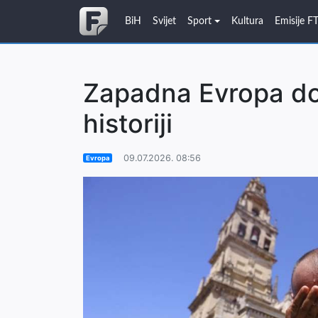
BiH
Svijet
Sport
Kultura
Emisije F
Zapadna Evropa doži
historiji
09.07.2026. 08:56
Evropa