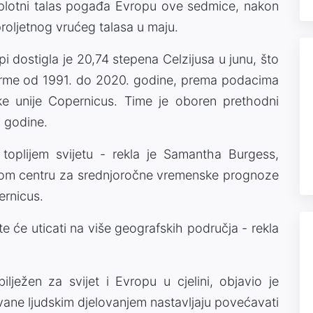
toplotni talas pogađa Evropu ove sedmice, nakon
roljetnog vrućeg talasa u maju.
 dostigla je 20,74 stepena Celzijusa u junu, što
norme od 1991. do 2020. godine, prema podacima
e unije Copernicus. Time je oboren prethodni
. godine.
 toplijem svijetu - rekla je Samantha Burgess,
skom centru za srednjoročne vremenske prognoze
rnicus.
, te će uticati na više geografskih područja - rekla
bilježen za svijet i Evropu u cjelini, objavio je
vane ljudskim djelovanjem nastavljaju povećavati