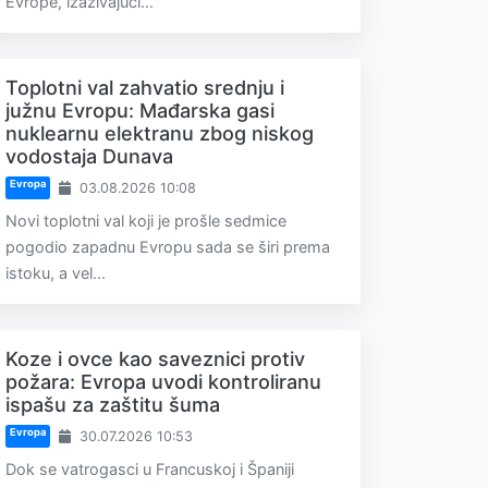
Evrope, izazivajući...
Toplotni val zahvatio srednju i
južnu Evropu: Mađarska gasi
nuklearnu elektranu zbog niskog
vodostaja Dunava
Evropa
03.08.2026 10:08
Novi toplotni val koji je prošle sedmice
pogodio zapadnu Evropu sada se širi prema
istoku, a vel...
Koze i ovce kao saveznici protiv
požara: Evropa uvodi kontroliranu
ispašu za zaštitu šuma
Evropa
30.07.2026 10:53
Dok se vatrogasci u Francuskoj i Španiji