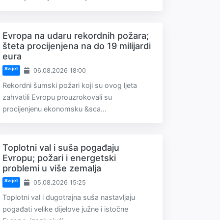
Evropa na udaru rekordnih požara;
šteta procijenjena na do 19 milijardi
eura
Svijet
06.08.2026 18:00
Rekordni šumski požari koji su ovog ljeta
zahvatili Evropu prouzrokovali su
procijenjenu ekonomsku &sca...
Toplotni val i suša pogađaju
Evropu; požari i energetski
problemi u više zemalja
Svijet
05.08.2026 15:25
Toplotni val i dugotrajna suša nastavljaju
pogađati velike dijelove južne i istočne