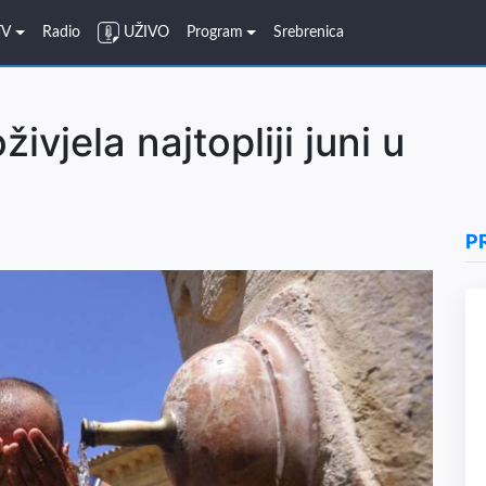
TV
Radio
UŽIVO
Program
Srebrenica
vjela najtopliji juni u
P