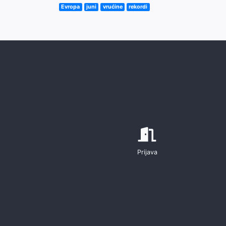
Evropa
juni
vrućine
rekordi
Prijava