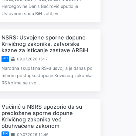
Hercegovine Denis Bećirović uputio je
Ustavnom sudu BiH zahtjev...
NSRS: Usvojene sporne dopune
Krivičnog zakonika, zatvorske
kazne za isticanje zastave ARBiH
BiH
09.07.2026 16:17
Narodna skupština RS-a usvojila je danas po
hitnom postupku dopune Krivičnog zakonika
RS kojima se uvo...
Vučinić u NSRS upozorio da su
predložene sporne dopune
Krivičnog zakonika već
obuhvaćene zakonom
BiH
09.07.2026 12:46