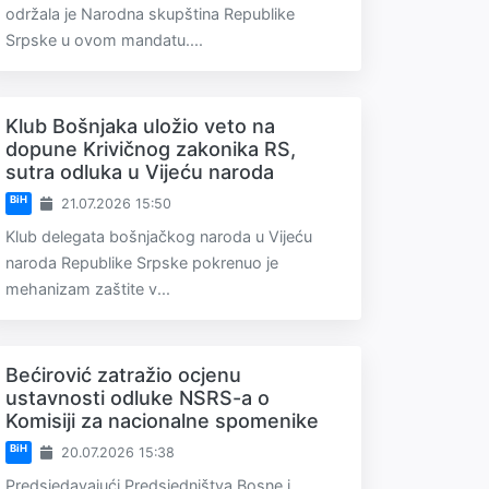
održala je Narodna skupština Republike
Srpske u ovom mandatu....
Klub Bošnjaka uložio veto na
dopune Krivičnog zakonika RS,
sutra odluka u Vijeću naroda
BiH
21.07.2026 15:50
Klub delegata bošnjačkog naroda u Vijeću
naroda Republike Srpske pokrenuo je
mehanizam zaštite v...
Bećirović zatražio ocjenu
ustavnosti odluke NSRS-a o
Komisiji za nacionalne spomenike
BiH
20.07.2026 15:38
Predsjedavajući Predsjedništva Bosne i