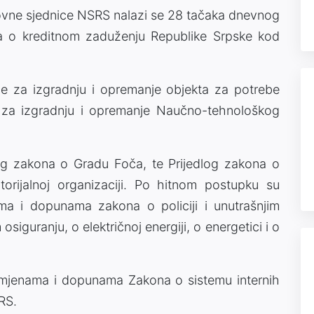
vne sjednice NSRS nalazi se 28 tačaka dnevnog
ga o kreditnom zaduženju Republike Srpske kod
e za izgradnju i opremanje objekta za potrebe
i za izgradnju i opremanje Naučno-tehnološkog
og zakona o Gradu Foča, te Prijedlog zakona o
rijalnoj organizaciji. Po hitnom postupku su
ma i dopunama zakona o policiji i unutrašnjim
guranju, o električnoj energiji, o energetici i o
zmjenama i dopunama Zakona o sistemu internih
RS.