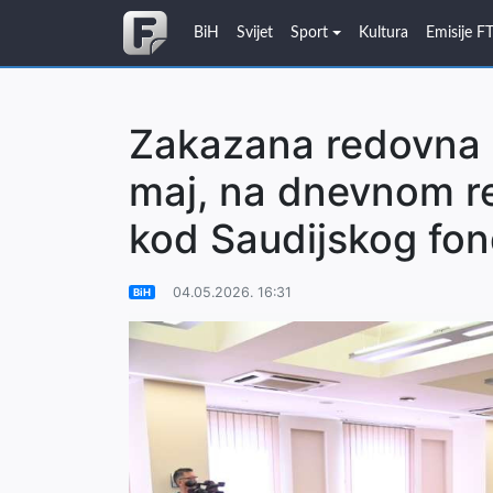
BiH
Svijet
Sport
Kultura
Emisije F
Zakazana redovna 
maj, na dnevnom r
kod Saudijskog fo
04.05.2026. 16:31
BiH