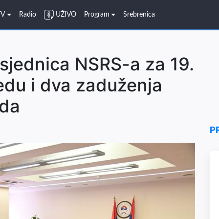
TV
Radio
UŽIVO
Program
Srebrenica
sjednica NSRS-a za 19.
edu i dva zaduženja
nda
P