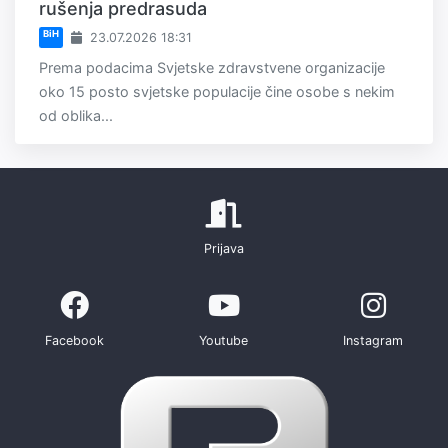
rušenja predrasuda
BiH
23.07.2026 18:31
Prema podacima Svjetske zdravstvene organizacije
oko 15 posto svjetske populacije čine osobe s nekim
od oblika...
Prijava
Facebook
Youtube
Instagram