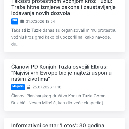
Taksisti protestnom vožnjom kroz Tuzlu:
Traže hitne izmjene zakona i zaustavljanje
izdavanja novih dozvola
BiH
31.07.2026 18:54
Taksisti iz Tuzle danas su organizovali mirnu protestnu
vožnju kroz grad kako bi upozorili na, kako navode,
du...
Članovi PD Konjuh Tuzla osvojili Elbrus:
"Najviši vrh Evrope bio je najteži uspon u
našim životima"
Magazin
25.07.2026 11:10
Članovi Planinarskog društva Konjuh Tuzla Goran
Đulabić i Neven Milošić, kao dio veće ekspedicij...
Informativni centar 'Lotos': 30 godina