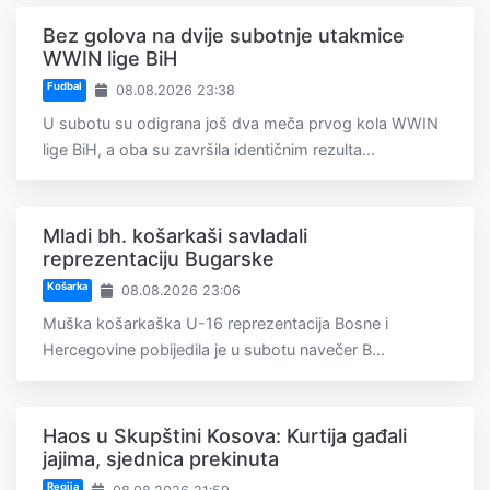
Bez golova na dvije subotnje utakmice
WWIN lige BiH
Fudbal
08.08.2026 23:38
U subotu su odigrana još dva meča prvog kola WWIN
lige BiH, a oba su završila identičnim rezulta...
Mladi bh. košarkaši savladali
reprezentaciju Bugarske
Košarka
08.08.2026 23:06
Muška košarkaška U-16 reprezentacija Bosne i
Hercegovine pobijedila je u subotu navečer B...
Haos u Skupštini Kosova: Kurtija gađali
jajima, sjednica prekinuta
Regija