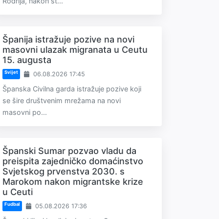
Rodrija, nakon št...
Španija istražuje pozive na novi
masovni ulazak migranata u Ceutu
15. augusta
Svijet
06.08.2026 17:45
Španska Civilna garda istražuje pozive koji
se šire društvenim mrežama na novi
masovni po...
Španski Sumar pozvao vladu da
preispita zajedničko domaćinstvo
Svjetskog prvenstva 2030. s
Marokom nakon migrantske krize
u Ceuti
Fudbal
05.08.2026 17:36