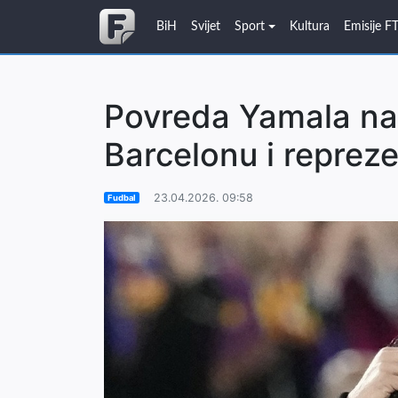
BiH
Svijet
Sport
Kultura
Emisije F
Povreda Yamala na
Barcelonu i repreze
23.04.2026. 09:58
Fudbal