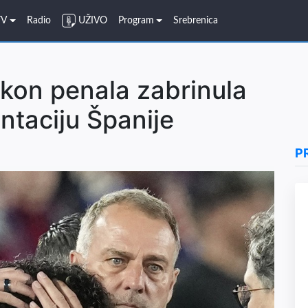
TV
Radio
UŽIVO
Program
Srebrenica
kon penala zabrinula
ntaciju Španije
P