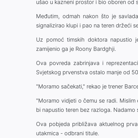
ušao u kazneni prostor i bio oboren od 
Međutim, odmah nakon što je savlada
signalizirao klupi i pao na teren držeći s
Uz pomoć timskih doktora napustio je
zamijenio ga je Roony Bardghji.
Ova povreda zabrinjava i reprezentac
Svjetskog prvenstva ostalo manje od 50
"Moramo sačekati," rekao je trener Barc
"Moramo vidjeti o čemu se radi. Mislim d
bi napustio teren bez razloga. Nadamo se
Ova pobjeda približava aktuelnog prvak
utakmica - odbrani titule.