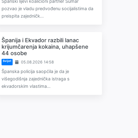
Španski lijevi koalicioni partner Sumar
pozvao je vladu predvođenu socijalistima da
preispita zajedničk...
Španija i Ekvador razbili lanac
krijumčarenja kokaina, uhapšene
44 osobe
Svijet
05.08.2026 14:58
Španska policija saopćila je da je
višegodišnja zajednička istraga s
ekvadorskim vlastima...