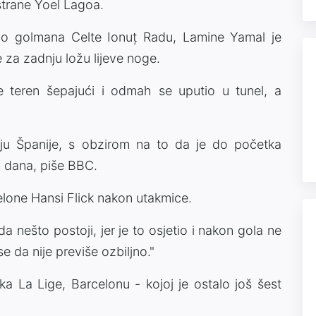
strane Yoel Lagoa.
o golmana Celte Ionuț Radu, Lamine Yamal je
e za zadnju ložu lijeve noge.
 teren šepajući i odmah se uputio u tunel, a
iju Španije, s obzirom na to da je do početka
 dana, piše BBC.
elone Hansi Flick nakon utakmice.
a nešto postoji, jer je to osjetio i nakon gola ne
 da nije previše ozbiljno."
a La Lige, Barcelonu - kojoj je ostalo još šest