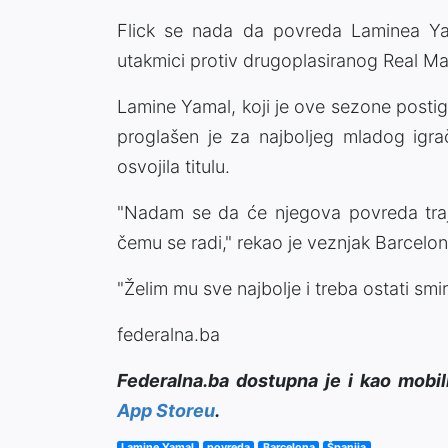
Flick se nada da povreda Laminea Yam
utakmici protiv drugoplasiranog Real Ma
Lamine Yamal, koji je ove sezone postiga
proglašen je za najboljeg mladog igra
osvojila titulu.
"Nadam se da će njegova povreda trajat
čemu se radi," rekao je veznjak Barcelon
"Želim mu sve najbolje i treba ostati smi
federalna.ba
Federalna.ba dostupna je i kao mobil
App Storeu
.
Lamine Yamal
povreda
Barcelona
Španija