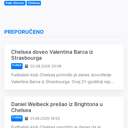
Xabi Alonso
Chelsea
PREPORUČENO
Chelsea doveo Valentina Barca iz
Strasbourga
Fudbal
02.08.2026 20:08
Fudbalski klub Chelsea potvrdio je danas dovođenje
Valentina Barca iz Strasbourga. Ovaj 21-godišnji rep...
Daniel Welbeck prešao iz Brightona u
Chelsea
Fudbal
01.08.2026 18:50
Fudbalski klub Chelsea saopštio je danas da je