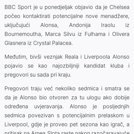
BBC Sport je u ponedjeljak objavio da je Chelsea
počeo kontaktirati potencijalne nove menadžere,
uključujući Alonsa, Andonija Iraolu iz
Bournemoutha, Marca Silvu iz Fulhama i Olivera
Glasnera iz Crystal Palacea.
Međutim, bivši veznjak Reala i Liverpoola Alonso
pojavio se kao najozbiljniji kandidat kluba i
pregovori su sada pri kraju.
Pregovori traju već nekoliko sedmica i smatra se
da je Alonso bio otvoren za tu ulogu ako dobije
određena uvjeravanja. Alonso je posljednjih
sedmica povezivan s potencijalnim prelaskom u
Liverpool, gdje je proveo pet sezona kao igrač, a
pritisak na Arnea Slota raste nakon razočaravajuće