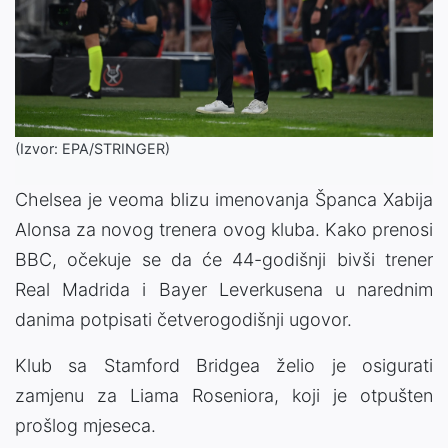
(Izvor: EPA/STRINGER)
Chelsea je veoma blizu imenovanja Španca Xabija
Alonsa za novog trenera ovog kluba. Kako prenosi
BBC, očekuje se da će 44-godišnji bivši trener
Real Madrida i Bayer Leverkusena u narednim
danima potpisati četverogodišnji ugovor.
Klub sa Stamford Bridgea želio je osigurati
zamjenu za Liama ​​Roseniora, koji je otpušten
prošlog mjeseca.