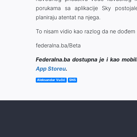
porukama sa aplikacije Sky postojale
planiraju atentat na njega.
To nisam vidio kao razlog da ne dođem u
federalna.ba/Beta
Federalna.ba dostupna je i kao mobil
App Storeu
.
Aleksandar Vučić
SNS