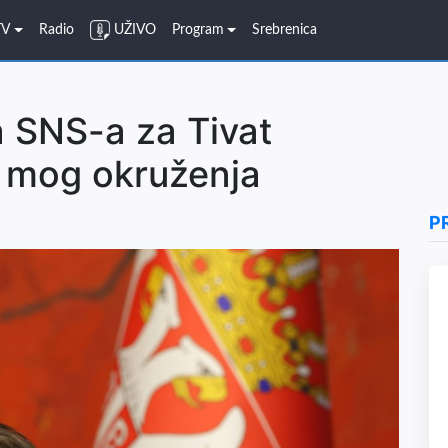
TV
Radio
UŽIVO
Program
Srebrenica
ca SNS-a za Tivat
iz mog okruženja
P