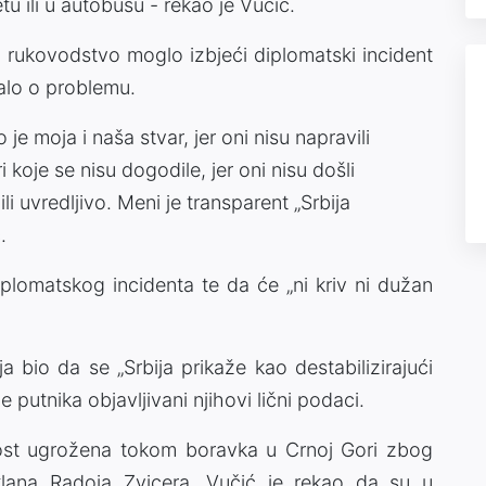
u ili u autobusu - rekao je Vučić.
 rukovodstvo moglo izbjeći diplomatski incident
ralo o problemu.
 je moja i naša stvar, jer oni nisu napravili
 koje se nisu dogodile, jer oni nisu došli
li uvredljivo. Meni je transparent „Srbija
.
iplomatskog incidenta te da će „ni kriv ni dužan
aja bio da se „Srbija prikaže kao destabilizirajući
 putnika objavljivani njihovi lični podaci.
ost ugrožena tokom boravka u Crnoj Gori zbog
lana Radoja Zvicera, Vučić je rekao da su u