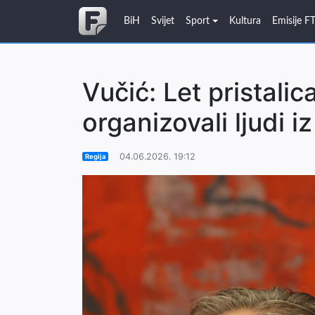
BiH
Svijet
Sport
Kultura
Emisije F
Vučić: Let pristali
organizovali ljudi 
04.06.2026. 19:12
Regija