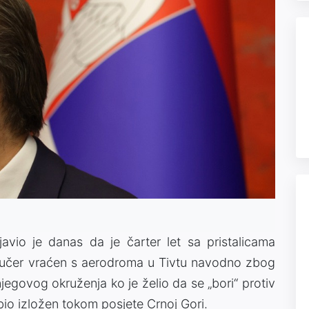
javio je danas da je čarter let sa pristalicama
 jučer vraćen s aerodroma u Tivtu navodno zbog
njegovog okruženja ko je želio da se „bori“ protiv
 bio izložen tokom posjete Crnoj Gori.