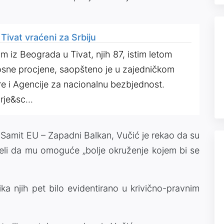
u Tivat vraćeni za Srbiju
etom iz Beograda u Tivat, njih 87, istim letom
osne procjene, saopšteno je u zajedničkom
re i Agencije za nacionalnu bezbjednost.
rje&sc...
 Samit EU – Zapadni Balkan, Vučić je rekao da su
ljeli da mu omoguće „bolje okruženje kojem bi se
a njih pet bilo evidentirano u krivično-pravnim