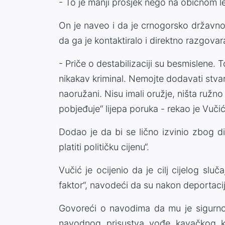
- To je manji prosjek nego na običnom let
On je naveo i da je crnogorsko državno
da ga je kontaktiralo i direktno razgova
- Priče o destabilizaciji su besmislene. To
nikakav kriminal. Nemojte dodavati stvari
naoružani. Nisu imali oružje, ništa ružno i
pobjeđuje“ lijepa poruka - rekao je Vučić
Dodao je da bi se lično izvinio zbog d
platiti političku cijenu“.
Vučić je ocijenio da je cilj cijelog sluč
faktor“, navodeći da su nakon deportacije
Govoreći o navodima da mu je sigurn
navodnog prisustva vođe kavačkog k