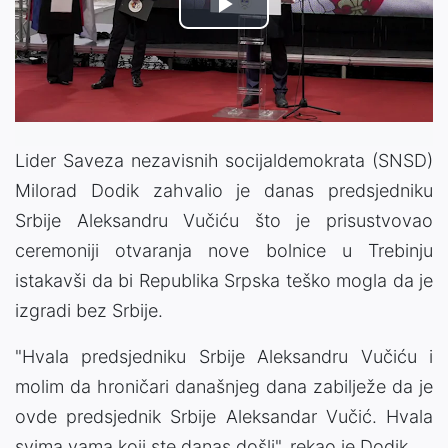
Play
Video
Lider Saveza nezavisnih socijaldemokrata (SNSD)
Milorad Dodik zahvalio je danas predsjedniku
Srbije Aleksandru Vučiću što je prisustvovao
ceremoniji otvaranja nove bolnice u Trebinju
istakavši da bi Republika Srpska teško mogla da je
izgradi bez Srbije.
"Hvala predsjedniku Srbije Aleksandru Vučiću i
molim da hroničari današnjeg dana zabilježe da je
ovde predsjednik Srbije Aleksandar Vučić. Hvala
svima vama koji ste danas došli", rekao je Dodik.