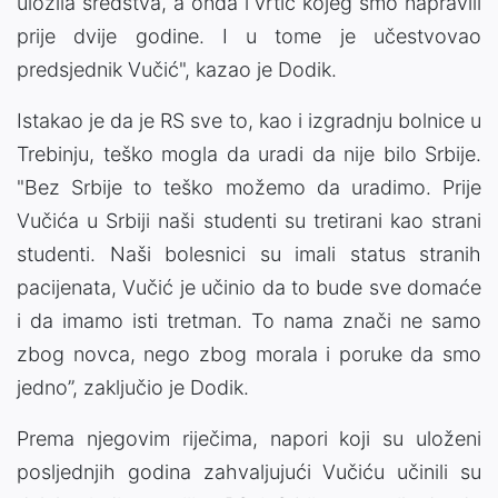
uložila sredstva, a onda i vrtić kojeg smo napravili
prije dvije godine. I u tome je učestvovao
predsjednik Vučić", kazao je Dodik.
Istakao je da je RS sve to, kao i izgradnju bolnice u
Trebinju, teško mogla da uradi da nije bilo Srbije.
"Bez Srbije to teško možemo da uradimo. Prije
Vučića u Srbiji naši studenti su tretirani kao strani
studenti. Naši bolesnici su imali status stranih
pacijenata, Vučić je učinio da to bude sve domaće
i da imamo isti tretman. To nama znači ne samo
zbog novca, nego zbog morala i poruke da smo
jedno”, zaključio je Dodik.
Prema njegovim riječima, napori koji su uloženi
posljednjih godina zahvaljujući Vučiću učinili su