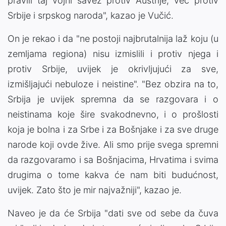
pravili taj vojni savez protiv Austrije, već protiv
Srbije i srpskog naroda", kazao je Vučić.
On je rekao i da "ne postoji najbrutalnija laž koju (u
zemljama regiona) nisu izmislili i protiv njega i
protiv Srbije, uvijek je okrivljujući za sve,
izmišljajući nebuloze i neistine". "Bez obzira na to,
Srbija je uvijek spremna da se razgovara i o
neistinama koje šire svakodnevno, i o prošlosti
koja je bolna i za Srbe i za Bošnjake i za sve druge
narode koji ovde žive. Ali smo prije svega spremni
da razgovaramo i sa Bošnjacima, Hrvatima i svima
drugima o tome kakva će nam biti budućnost,
uvijek. Zato što je mir najvažniji", kazao je.
Naveo je da će Srbija "dati sve od sebe da čuva