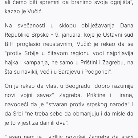
ali ćemo biti spremni da branimo svoja ognjišta",
kazao je Vučić.
Na svečanosti u sklopu obilježavanja Dana
Republike Srpske - 9. januara, koje je Ustavni sud
BiH proglasio neustavnim, Vučić je rekao da se
"protiv Srbije u čitavom regionu vodi najprljavija
hajka i kampanja, ne samo u Prištini i Zagrebu, na
šta su navikli, već i u Sarajevu i Podgorici".
On je rekao da vlast u Beogradu "dobro razumije
novi vojni savez" Zagreba, Prištine i Tirane,
navodeći da je "stvaran protiv srpskog naroda" i
da Srbi "ne treba sebe da obmanjuju i da misle da
je to vijest za dan ili dva".
"Jasan nam je i vidljiv pokušaj Zagreba da stavi