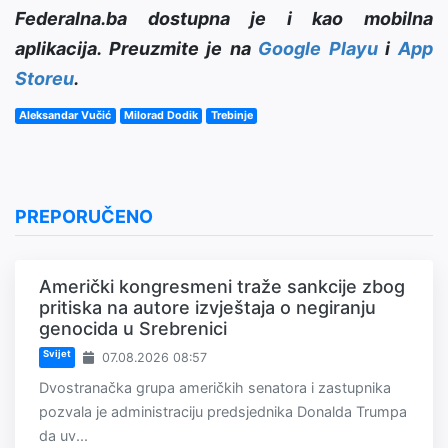
Federalna.ba dostupna je i kao mobilna
aplikacija. Preuzmite je na
Google Playu
i
App
Storeu
.
Aleksandar Vučić
Milorad Dodik
Trebinje
PREPORUČENO
Američki kongresmeni traže sankcije zbog
pritiska na autore izvještaja o negiranju
genocida u Srebrenici
Svijet
07.08.2026 08:57
Dvostranačka grupa američkih senatora i zastupnika
pozvala je administraciju predsjednika Donalda Trumpa
da uv...