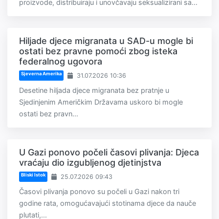
proizvode, distribuiraju i unovčavaju seksualizirani sa...
Hiljade djece migranata u SAD-u mogle bi
ostati bez pravne pomoći zbog isteka
federalnog ugovora
Sjeverna Amerika
31.07.2026 10:36
Desetine hiljada djece migranata bez pratnje u
Sjedinjenim Američkim Državama uskoro bi mogle
ostati bez pravn...
U Gazi ponovo počeli časovi plivanja: Djeca
vraćaju dio izgubljenog djetinjstva
Bliski Istok
25.07.2026 09:43
Časovi plivanja ponovo su počeli u Gazi nakon tri
godine rata, omogućavajući stotinama djece da nauče
plutati,...