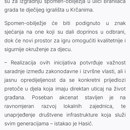
su za izgradnju spomen-obilježja u ulici Branilaca
grada te dječijeg igrališta u Krčanima.
Spomen-obilježje će biti podignuto u znak
sjećanja na one koji su dali doprinos u odbrani,
dok će novi prostor za igru omogućiti kvalitetnije i
sigurnije okruženje za djecu.
– Realizacija ovih inicijativa potvrđuje važnost
saradnje između zakonodavne i izvršne vlasti, ali i
jasnu opredijeljenost da se konkretni prijedlozi
pretoče u djela koja imaju direktan uticaj na život
građana. Poseban akcenat stavljen je na
ravnomjeran razvoj lokalnih zajednica, te
unaprjeđenje društvene infrastrukture koja služi
svim generacijama – istakao je Hasić.