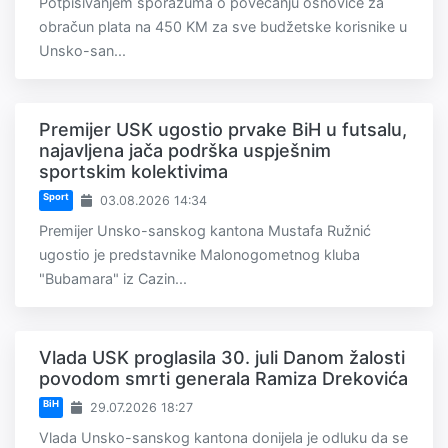
Potpisivanjem sporazuma o povećanju osnovice za
obračun plata na 450 KM za sve budžetske korisnike u
Unsko-san...
Premijer USK ugostio prvake BiH u futsalu,
najavljena jača podrška uspješnim
sportskim kolektivima
Sport
03.08.2026 14:34
Premijer Unsko-sanskog kantona Mustafa Ružnić
ugostio je predstavnike Malonogometnog kluba
"Bubamara" iz Cazin...
Vlada USK proglasila 30. juli Danom žalosti
povodom smrti generala Ramiza Drekovića
BiH
29.07.2026 18:27
Vlada Unsko-sanskog kantona donijela je odluku da se