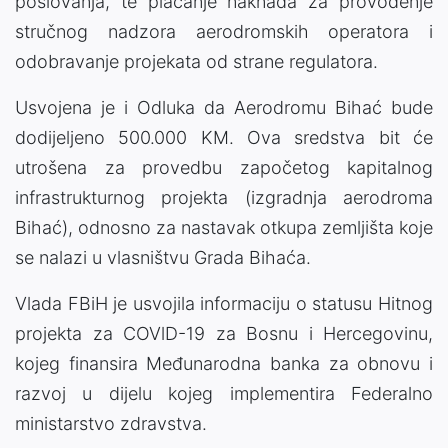
poslovanja, te plaćanje naknada za provođenje
stručnog nadzora aerodromskih operatora i
odobravanje projekata od strane regulatora.
Usvojena je i Odluka da Aerodromu Bihać bude
dodijeljeno 500.000 KM. Ova sredstva bit će
utrošena za provedbu započetog kapitalnog
infrastrukturnog projekta (izgradnja aerodroma
Bihać), odnosno za nastavak otkupa zemljišta koje
se nalazi u vlasništvu Grada Bihaća.
Vlada FBiH je usvojila informaciju o statusu Hitnog
projekta za COVlD-19 za Bosnu i Hercegovinu,
kojeg finansira Međunarodna banka za obnovu i
razvoj u dijelu kojeg implementira Federalno
ministarstvo zdravstva.