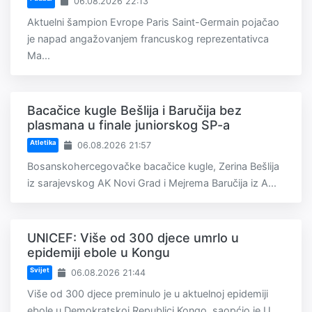
06.08.2026 22:13
Aktuelni šampion Evrope Paris Saint-Germain pojačao
je napad angažovanjem francuskog reprezentativca
Ma...
Bacačice kugle Bešlija i Baručija bez
plasmana u finale juniorskog SP-a
Atletika
06.08.2026 21:57
Bosanskohercegovačke bacačice kugle, Zerina Bešlija
iz sarajevskog AK Novi Grad i Mejrema Baručija iz A...
UNICEF: Više od 300 djece umrlo u
epidemiji ebole u Kongu
Svijet
06.08.2026 21:44
Više od 300 djece preminulo je u aktuelnoj epidemiji
ebole u Demokratskoj Republici Kongo, saopćio je U...