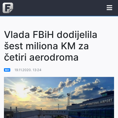
Vlada FBiH dodijelila
šest miliona KM za
četiri aerodroma
19.11.2020. 13:24
BiH