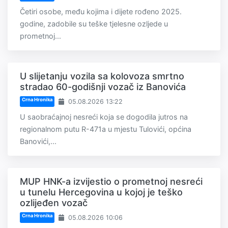
Četiri osobe, među kojima i dijete rođeno 2025.
godine, zadobile su teške tjelesne ozljede u
prometnoj...
U slijetanju vozila sa kolovoza smrtno
stradao 60-godišnji vozač iz Banovića
Crna Hronika
05.08.2026 13:22
U saobraćajnoj nesreći koja se dogodila jutros na
regionalnom putu R-471a u mjestu Tulovići, općina
Banovići,...
MUP HNK-a izvijestio o prometnoj nesreći
u tunelu Hercegovina u kojoj je teško
ozlijeđen vozač
Crna Hronika
05.08.2026 10:06