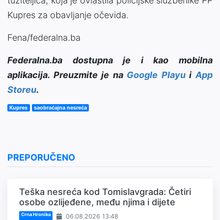
tužiteljica, koja je ovlastila policijske službenike PP
Kupres za obavljanje očevida.
Fena/federalna.ba
Federalna.ba dostupna je i kao mobilna
aplikacija. Preuzmite je na
Google Playu
i
App
Storeu
.
Kupres
saobraćajna nesreća
PREPORUČENO
Teška nesreća kod Tomislavgrada: Četiri
osobe ozlijeđene, među njima i dijete
Crna Hronika
06.08.2026 13:48