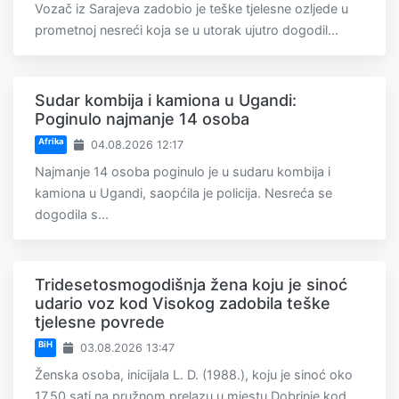
Vozač iz Sarajeva zadobio je teške tjelesne ozljede u
prometnoj nesreći koja se u utorak ujutro dogodil...
Sudar kombija i kamiona u Ugandi:
Poginulo najmanje 14 osoba
Afrika
04.08.2026 12:17
Najmanje 14 osoba poginulo je u sudaru kombija i
kamiona u Ugandi, saopćila je policija. Nesreća se
dogodila s...
Tridesetosmogodišnja žena koju je sinoć
udario voz kod Visokog zadobila teške
tjelesne povrede
BiH
03.08.2026 13:47
Ženska osoba, inicijala L. D. (1988.), koju je sinoć oko
17.50 sati na pružnom prelazu u mjestu Dobrinje kod