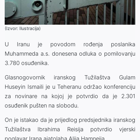
(Izvor: Ilustracija)
U Iranu je povodom rođenja poslanika
Muhammeda a.s. donesena odluka o pomilovanju
3.780 osuđenika.
Glasnogovornik iranskog Tužilaštva Gulam
Huseyin Ismaili je u Teheranu održao konferenciju
za novinare na kojoj je potvrdio da je 2.301
osuđenik pušten na slobodu.
On je istakao da je prijedlog predsjednika iranskog
Tužilaštva Ibrahima Reisija potvrdio vjerski
poglavar Irana ajatolaha Alija Hamneija.